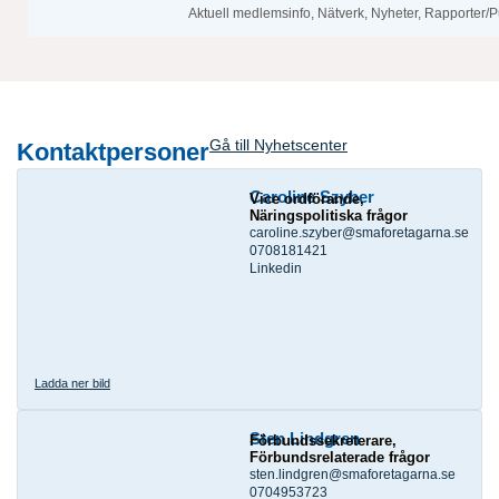
Aktuell medlemsinfo
,
Nätverk
,
Nyheter
,
Rapporter/P
Gå till Nyhetscenter
Kontaktpersoner
Caroline Szyber
Vice ordförande,
Näringspolitiska frågor
caroline.szyber@smaforetagarna.se
0708181421
Linkedin
Ladda ner bild
Sten Lindgren
Förbundssekreterare,
Förbundsrelaterade frågor
sten.lindgren@smaforetagarna.se
0704953723