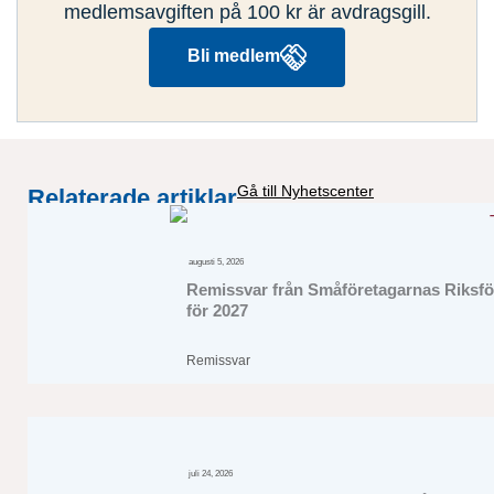
medlemsavgiften på 100 kr är avdragsgill.
Bli medlem
Gå till Nyhetscenter
Relaterade artiklar
augusti 5, 2026
Remissvar från Småföretagarnas Riksför
för 2027
Remissvar
juli 24, 2026