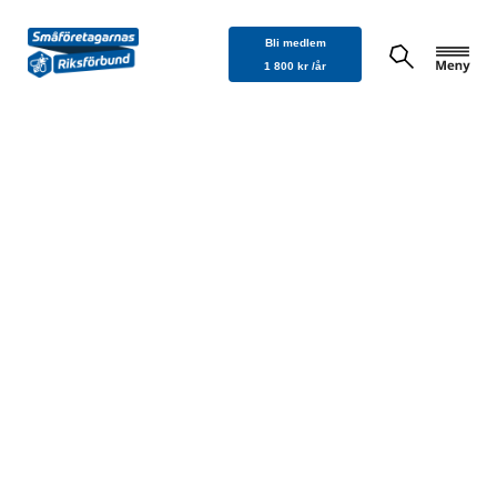
Hoppa
Bli medlem
till
1 800 kr /år
innehåll