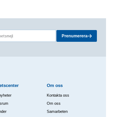
Prenumerera
etscenter
Om oss​
nyheter
Kontakta oss
srum
Om oss
nder
Samarbeten