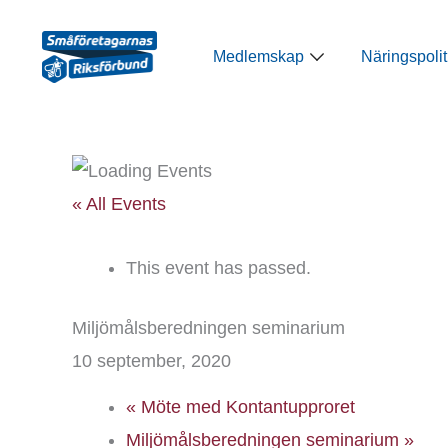
Hoppa
till
Öppna Medlemsk
Medlemskap
Näringspolit
innehåll
« All Events
This event has passed.
Miljömålsberedningen seminarium
10 september, 2020
«
Möte med Kontantupproret
Miljömålsberedningen seminarium
»