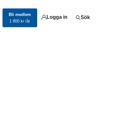
Bli medlem
Logga in
Sök
1 800 kr /år