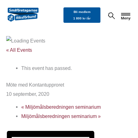
Hoppa
Bli medlem
till
1 800 kr /år
innehåll
« All Events
This event has passed.
Möte med Kontantupproret
10 september, 2020
«
Miljömålsberedningen seminarium
Miljömålsberedningen seminarium
»