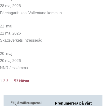
28
maj
2026
Företagarfrukost Vallentuna kommun
22
maj
22
maj
2026
Skatteverkets intresseråd
20
maj
20
maj
2026
NNR årsstämma
1
2
3
…
53
Nästa
Följ Småföretagarna i
Prenumerera på vårt