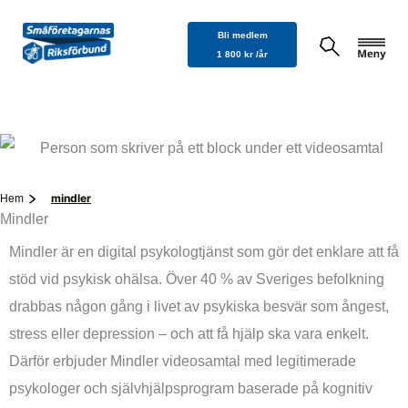
Hoppa
Bli medlem
till
1 800 kr /år
innehåll
mindler
Hem
Mindler
Mindler är en digital psykologtjänst som gör det enklare att få
stöd vid psykisk ohälsa. Över 40 % av Sveriges befolkning
drabbas någon gång i livet av psykiska besvär som ångest,
stress eller depression – och att få hjälp ska vara enkelt.
Därför erbjuder Mindler videosamtal med legitimerade
psykologer och självhjälpsprogram baserade på kognitiv