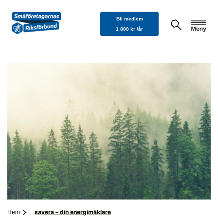
Hoppa
Bli medlem
till
1 800 kr /år
innehåll
savera – din energimäklare
Hem