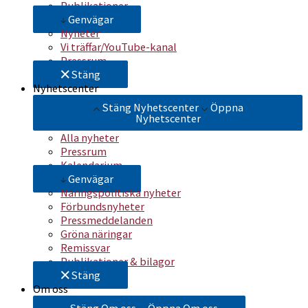
Publikationer
Genvägar
Nyheter
Vi träffar/YouTube-kanal
Pressrum
Stäng
Nyhetscenter
Stäng Nyhetscenter
Öppna
Nyhetscenter
Alla nyheter
Pressrum
Kalendarium
Genvägar
Näringspolitiska nyheter
Förbundsnyheter
Pressmeddelanden
Gröna näringar
Remissvar
Publikationer & bilagor
Stäng
Om oss