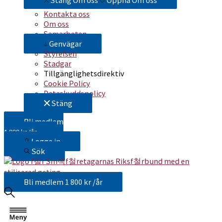
Stäng Om oss
Öppna Om oss
Kontakta oss
Om oss
Samarbeten
Genvägar
Styrelsen
Stadgar
Tillgänglighetsdirektiv
Cookie Policy
Dataskyddspolicy
Stäng
Bli medlem
1 800 kr /år
Logga in
Sök
Bli medlem
1 800 kr /år