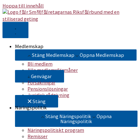
Hoppa till innehåll
Medlemskap
Stäng Medlemskap
Öppna Medlemskap
Bli medlem
Alla medlemsförmåner
Genvägar
Försäkringar
Pensionslösningar
Juridisk rådgivning
Stäng
Näringspolitik
Stäng Näringspolitik
Öppna
Näringspolitik
Näringspolitiskt program
Remisser