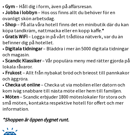
•
Gym
– Håll dig i form, även på affärsresan.
•
Jobba i lobbyn
– Hos oss finns allt du behöver för en
ovanligt skön arbetsdag.
•
Shop
– På alla våra hotell finns det en minibutik där du kan
köpa tandkräm, nattmacka eller en kopp kaffe.
*
•
Gratis WiFi
– Logga in på vårt trådlösa nätverk, var du än
befinner dig på hotellet.
•
Digitala tidningar
– Bläddra i mer än 5000 digitala tidningar
och magasin.
•
Scandic Klassiker
– Vår populära meny med rätter gjorda på
lokala råvaror.
•
Frukost
– Allt från nybakat bröd och brieost till pannkakor
och äggröra.
•
Checka ut online
– Checka ut via mobilen eller datorn och
kom iväg snabbare till nästa möte eller hem till familjen.
•
Möten
– Scandic erbjuder 1800 möteslokaler för stora och
små möten, kontakta respektive hotell för offert och mer
information.
*Shoppen är öppen dygnet runt.