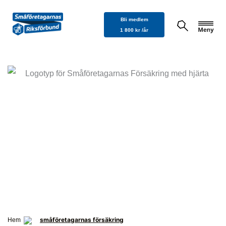
Hoppa
Bli medlem
till
1 800 kr /år
innehåll
småföretagarnas försäkring
Hem