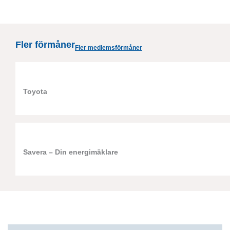
Fler förmåner
Fler medlemsförmåner
Toyota
Savera – Din energimäklare