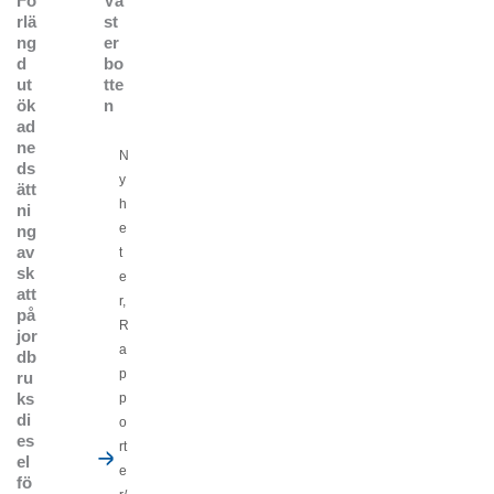
Fö
Vä
rlä
st
ng
er
d
bo
ut
tte
ök
n
ad
ne
N
ds
y
ätt
h
ni
e
ng
av
t
sk
e
att
r
,
på
R
jor
a
db
p
ru
ks
p
di
o
es
rt
el
e
fö