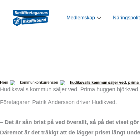
Hoppa
till
Öppna Medlemsk
Medlemskap
Näringspolit
innehåll
hudiksvalls kommun säljer ved. prima
Hem
kommunkonkurrensen
Hudiksvalls kommun säljer ved. Prima huggen björkved 
Företagaren Patrik Andersson driver Hudikved.
– Det är sån brist på ved överallt, så på det viset gö
Däremot är det tråkigt att de lägger priset långt unde