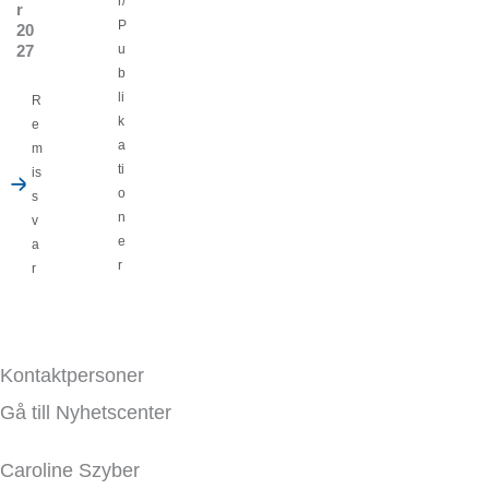
r/
r
P
20
27
u
b
li
R
k
e
a
m
ti
is
o
s
n
v
e
a
r
r
Kontaktpersoner
Gå till Nyhetscenter
Caroline Szyber