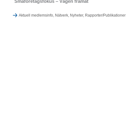
Småföretagsfokus – Vägen framåt
Aktuell medlemsinfo
,
Nätverk
,
Nyheter
,
Rapporter/Publikationer