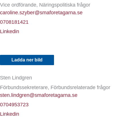
Vice ordförande, Näringspolitiska frågor
caroline.szyber@smaforetagarna.se
0708181421
Linkedin
Ladda ner bild
Sten Lindgren
Förbundssekreterare, Förbundsrelaterade frågor
sten.lindgren@smaforetagarna.se
0704953723
Linkedin