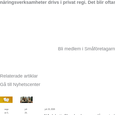
näringsverksamheter drivs i privat regi. Det blir oftas
Bli medlem i Småföretagarna
Relaterade artiklar
Gå till Nyhetscenter
augu
juli
juli 23, 2026
sti 5,
24,