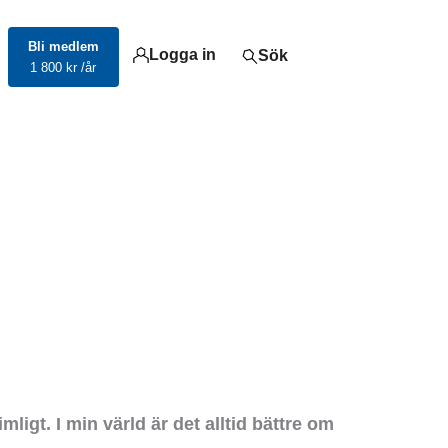
Bli medlem
Logga in
Sök
1 800 kr /år
ligt. I min värld är det alltid bättre om