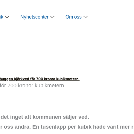
ap
Öppna Näringspolitik
Öppna Nyhetscenter
Öppna Om oss
ik
Nyhetscenter
Om oss
 huggen björkved för 700 kronor kubikmetern.
för 700 kronor kubikmetern.
r det inget att kommunen säljer ved.
r oss andra. En tusenlapp per kubik hade varit mer rim