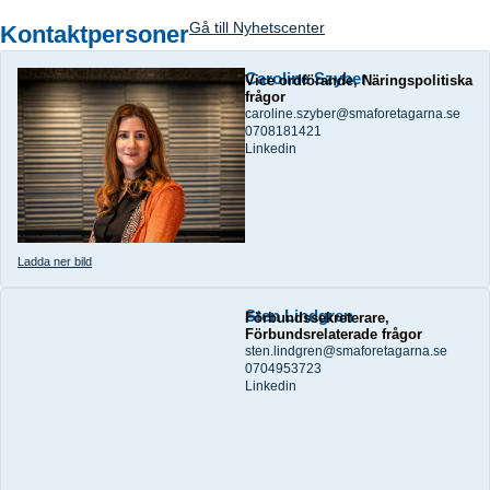
Gå till Nyhetscenter
Kontaktpersoner
Caroline Szyber
Vice ordförande, Näringspolitiska
frågor
caroline.szyber@smaforetagarna.se
0708181421
Linkedin
Ladda ner bild
Sten Lindgren
Förbundssekreterare,
Förbundsrelaterade frågor
sten.lindgren@smaforetagarna.se
0704953723
Linkedin