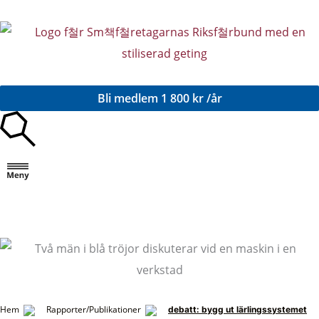
Hoppa
till
innehåll
Bli medlem
1 800 kr /år
Hem
Rapporter/Publikationer
debatt: bygg ut lärlingssystemet