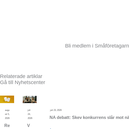
Bli medlem i Småföretagarna
Relaterade artiklar
Gå till Nyhetscenter
augu
juli
juli 23, 2026
sti 5,
24,
NA debatt: Skev konkurrens slår mot nä
2026
2026
Re
V