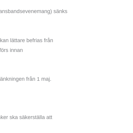
tek, dansbandsevenemang) sänks
kan lättare befrias från
förs innan
 sänkningen från 1 maj.
ker ska säkerställa att