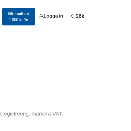
Bli medlem
Logga in
Sök
1 800 kr /år
msregistrering, markera VAT-