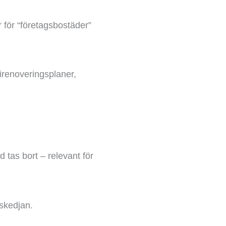
r för “företagsbostäder”
girenoveringsplaner,
 tas bort – relevant för
lskedjan.