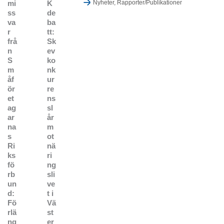
mi
K
Nyheter
,
Rapporter/Publikationer
ss
de
va
ba
r
tt:
frå
Sk
n
ev
S
ko
m
nk
åf
ur
ör
re
et
ns
ag
sl
ar
år
na
m
s
ot
Ri
nä
ks
ri
fö
ng
rb
sli
un
ve
d:
t i
Fö
Vä
rlä
st
ng
er