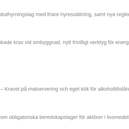
vatuthyrningslag med friare hyressättning, samt nya regle
tökade krav vid ombyggnad, nytt frivilligt verktyg för ener
 – Kravet på matservering och eget kök för alkoholtillstånd
g om obligatoriska beredskapslager för aktörer i livsmede