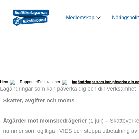
Hoppa
till
Öppna Medlemsk
Medlemskap
Näringspolit
innehåll
lagändringar som kan påverka dig o
Hem
Rapporter/Publikationer
Lagändringar som kan påverka dig och din verksamhet
Skatter, avgifter och moms
Åtgärder mot momsbedrägerier
(1 juli) – Skatteverk
nummer som ogiltiga i VIES och stoppa utbetalning a