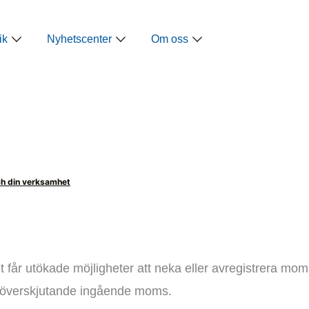
ap
Öppna Näringspolitik
Öppna Nyhetscenter
Öppna Om oss
ik
Nyhetscenter
Om oss
ch din verksamhet
et får utökade möjligheter att neka eller avregistrera mo
v överskjutande ingående moms.