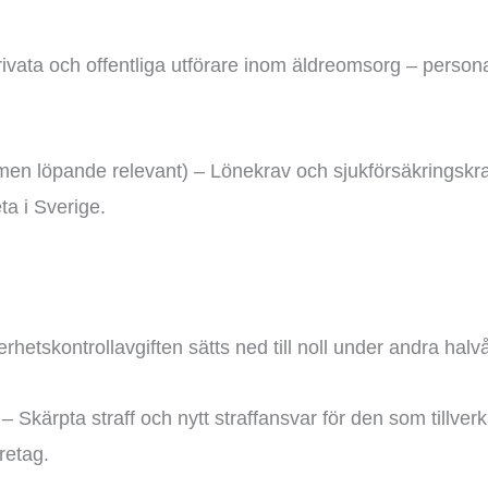
 privata och offentliga utförare inom äldreomsorg – pers
men löpande relevant) – Lönekrav och sjukförsäkringskrav
eta i Sverige.
rhetskontrollavgiften sätts ned till noll under andra halvå
 – Skärpta straff och nytt straffansvar för den som tillverk
retag.