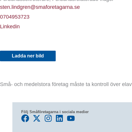
sten.lindgren@smaforetagarna.se
0704953723
Linkedin
Ladda ner bild
Små- och medelstora företag måste ta kontroll över elav
Följ Småföretagarna i sociala medier