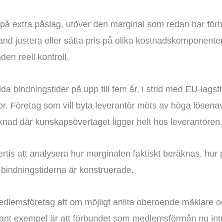
extra påslag, utöver den marginal som redan har förhand
rhand justera eller sätta pris på olika kostnadskomponent
den reell kontroll.
 bindningstider på upp till fem år, i strid med EU-lagsti
r. Företag som vill byta leverantör möts av höga lösenav
ad där kunskapsövertaget ligger helt hos leverantören
is att analysera hur marginalen faktiskt beräknas, hur pr
 bindningstiderna är konstruerade.
dlemsföretag att om möjligt anlita oberoende mäklare
dant exempel är att förbundet som medlemsförmån nu int