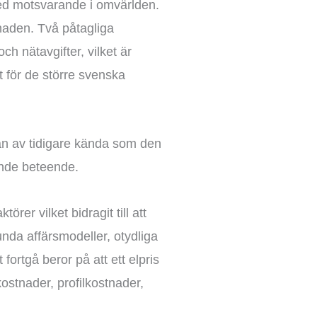
ed motsvarande i omvärlden.
naden. Två påtagliga
ch nätavgifter, vilket är
 för de större svenska
an av tidigare kända som den
ande beteende.
er vilket bidragit till att
nda affärsmodeller, otydliga
ortgå beror på att ett elpris
ostnader, profilkostnader,