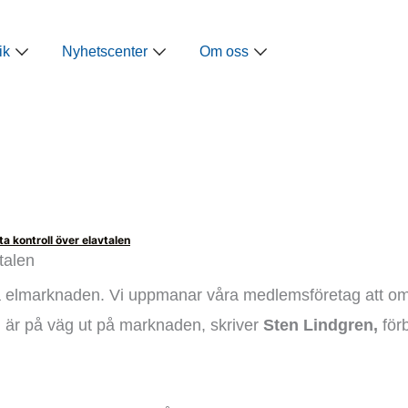
ap
Öppna Näringspolitik
Öppna Nyhetscenter
Öppna Om oss
ik
Nyhetscenter
Om oss
 kontroll över elavtalen
talen
å elmarknaden. Vi uppmanar våra medlemsföretag att om 
är på väg ut på marknaden, skriver
Sten Lindgren,
för