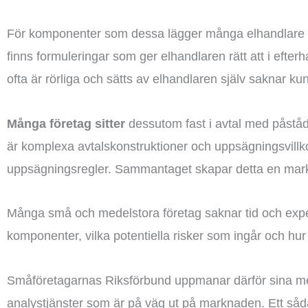
För komponenter som dessa lägger många elhandlare på 
finns formuleringar som ger elhandlaren rätt att i efte
ofta är rörliga och sätts av elhandlaren själv saknar kun
Många företag sitter
dessutom fast i avtal med påstådda
är komplexa avtalskonstruktioner och uppsägningsvillko
uppsägningsregler. Sammantaget skapar detta en markn
Många små och medelstora företag saknar tid och expert
komponenter, vilka potentiella risker som ingår och hur
Småföretagarnas Riksförbund uppmanar därför sina me
analystjänster som är på väg ut på marknaden. Ett så