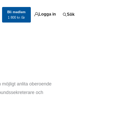
Bli medlem
Logga in
Sök
1 800 kr /år
möjligt anlita oberoende
bundssekreterare och