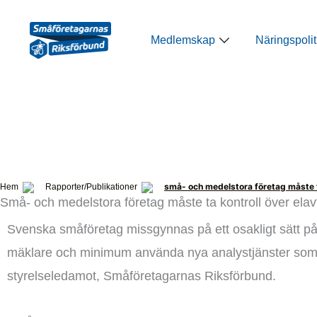
Hoppa
till
Öppna Medlemsk
Medlemskap
Näringspolit
innehåll
små- och medelstora företag måste ta
Hem
Rapporter/Publikationer
Små- och medelstora företag måste ta kontroll över elav
Svenska småföretag missgynnas på ett osakligt sätt p
mäklare och minimum använda nya analystjänster som 
styrelseledamot, Småföretagarnas Riksförbund.