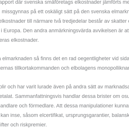
apport där svenska småföretags elkostnader jämförts m
g missgynnas på ett oskäligt sätt på den svenska elmark
kostnader till närmare två tredjedelar består av skatter o
e i Europa. Den andra anmärkningsvärda avvikelsen är att
deras elkostnader.
 elmarknaden så finns det en rad oegentligheter vid sid
heternas tillkortakommanden och elbolagens monopollikn
ir och har varit lurade även på andra sätt av marknadsaktör
etalat. Sammanfattningsvis handlar dessa brister om osu
andlare och förmedlare. Att dessa manipulationer kunnat f
an inse, såsom elcertifikat, ursprungsgarantier, balansk
ifter och riskpremier.