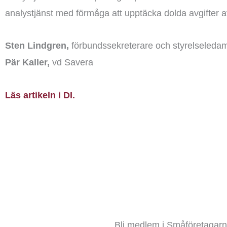
analystjänst med förmåga att upptäcka dolda avgifter a
Sten Lindgren,
förbundssekreterare och styrelseleda
P
är Kaller,
vd Savera
Läs artikeln i DI.
Bli medlem i Småföretagarna