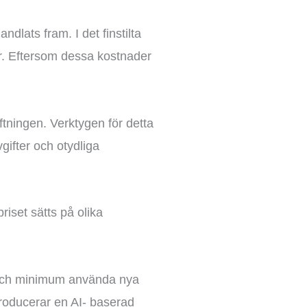
lats fram. I det finstilta
er. Eftersom dessa kostnader
ftningen. Verktygen för detta
gifter och otydliga
.
iset sätts på olika
 och minimum använda nya
roducerar en AI- baserad