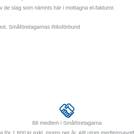
v de slag som nämnts här i mottagna el-fakturor.
mot, Småföretagarnas Riksförbund
Bli medlem i Småföretagarna
 för 1 800 kr exkl. moms per år. Allt utom medlemsavgift