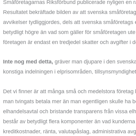
Småföretagarnas Riksförbund publicerade nyligen en r
Resultatet bekräftade bilden av att svenska småföreta
avvikelser tydliggjordes, dels att svenska småföretags el
betydligt högre än vad som gäller för småföretagen ut
företagen är endast en tredjedel skatter och avgifter i 
Inte nog med detta,
gräver man djupare i den svenska
konstiga indelningen i elprisområden, tillsynsmyndig
Det vi finner är att många små och medelstora företag bl
man tvingats betala mer än man egentligen skulle ha b
elhandelsavtal och bristande transparens från vissa elh
består av betydligt flera komponenter än vad kunderna k
kreditkostnader, ränta, valutapåslag, administrativa avg