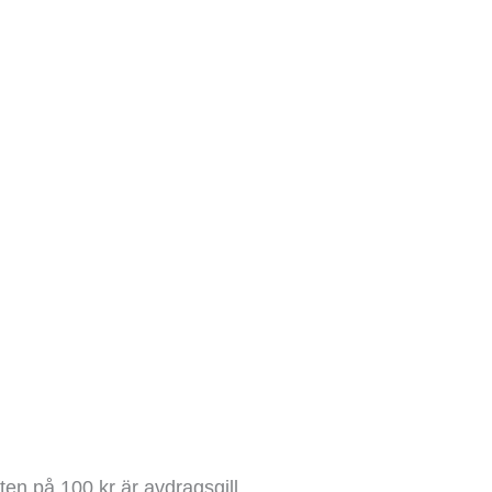
en på 100 kr är avdragsgill.