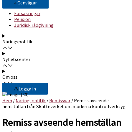
Genvägar
Försäkringar
Pension
Juridisk rådgivning
Näringspolitik
Nyhetscenter
Om oss
Logga in
Hem
/
Näringspolitik
/
Remissvar
/ Remiss avseende
hemställan från Skatteverket om moderna kontrollverktyg
Remiss avseende hemställan