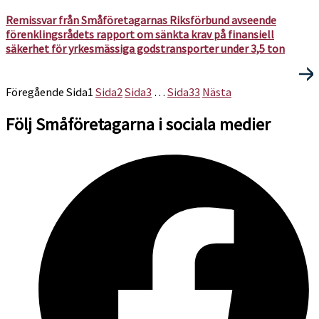
Remissvar från Småföretagarnas Riksförbund avseende
förenklingsrådets rapport om sänkta krav på finansiell
säkerhet för yrkesmässiga godstransporter under 3,5 ton
Föregående
Sida
1
Sida
2
Sida
3
…
Sida
33
Nästa
Följ Småföretagarna i sociala medier