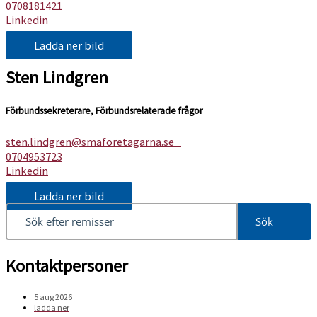
0708181421
Linkedin
Ladda ner bild
Sten Lindgren
Förbundssekreterare, Förbundsrelaterade frågor
sten.lindgren@smaforetagarna.se
0704953723
Linkedin
Ladda ner bild
Sök
Kontaktpersoner
5 aug 2026
ladda ner