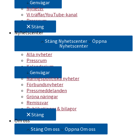
Genvägar
Nyheter
Vi träffar/YouTube-kanal
Pressrum
Stäng
Nyhetscenter
Stäng Nyhetscenter
Öppna
Nyhetscenter
Alla nyheter
Pressrum
Kalendarium
Genvägar
Näringspolitiska nyheter
Förbundsnyheter
Pressmeddelanden
Gröna näringar
Remissvar
Publikationer & bilagor
Stäng
Om oss
Stäng Om oss
Öppna Om oss