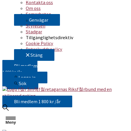
Kontakta oss
Om oss
Samarbeten
Genvägar
Styrelsen
Stadgar
Tillgänglighetsdirektiv
Cookie Policy
Dataskyddspolicy
Stäng
Bli medlem
1 800 kr /år
Logga in
Sök
Bli medlem
1 800 kr /år