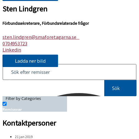
Sten Lindgren
Förbundssekreterare, Förbundsrelaterade frågor
sten.lindgren@smaforetagarna.se
0704953723
Linkedin
Ladda ner bild
Sök
Filter by Categories
Remissvar
Kontaktpersoner
21 jan 2019