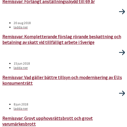
Remissvar: Förlängt anställningsskydd till 69 år
20 aug 2018
ladda ner
Remissvar: Kompletterande förslag rörande beskattning och
betalning av skatt vid tillfälligt arbete i Sverige
15 jun 2018
ladda ner
Remissvar: Vad gäller bättre tillsyn och modernisering av EU:s
konsumenträtt
8 jun 2018
ladda ner
Remissvar: Grovt upphovsrättsbrott och grovt
varumärkesbrott