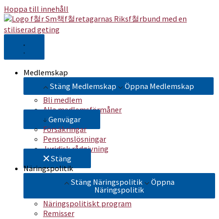
Hoppa till innehåll
Medlemskap
Stäng Medlemskap
Öppna Medlemskap
Bli medlem
Alla medlemsförmåner
Genvägar
Försäkringar
Pensionslösningar
Juridisk rådgivning
Stäng
Näringspolitik
Stäng Näringspolitik
Öppna
Näringspolitik
Näringspolitiskt program
Remisser