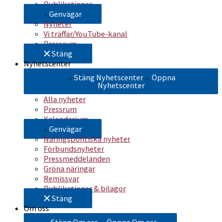
Publikationer
Genvägar
Nyheter
Vi träffar/YouTube-kanal
Pressrum
Stäng
Nyhetscenter
Stäng Nyhetscenter
Öppna
Nyhetscenter
Alla nyheter
Pressrum
Kalendarium
Genvägar
Näringspolitiska nyheter
Förbundsnyheter
Pressmeddelanden
Gröna näringar
Remissvar
Publikationer & bilagor
Stäng
Om oss