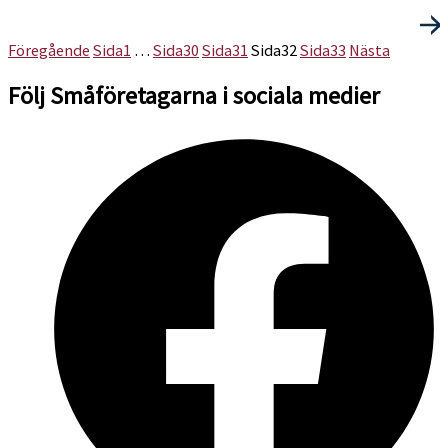
Föregående
Sida
1
…
Sida
30
Sida
31
Sida
32
Sida
33
Nästa
Följ Småföretagarna i sociala medier