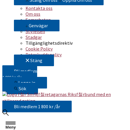
Stäng Om oss
Öppna Om oss
Kontakta oss
Om oss
Samarbeten
Genvägar
Styrelsen
Stadgar
Tillgänglighetsdirektiv
Cookie Policy
Dataskyddspolicy
Stäng
Bli medlem
1 800 kr /år
Logga in
Sök
Bli medlem
1 800 kr /år