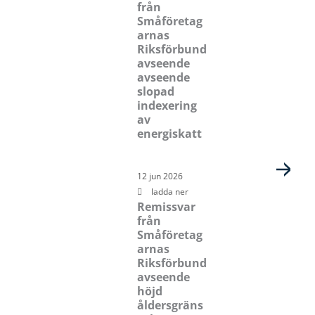
från
Småföretag
arnas
Riksförbund
avseende
avseende
slopad
indexering
av
energiskatt
12 jun 2026
ladda ner
Remissvar
från
Småföretag
arnas
Riksförbund
avseende
höjd
åldersgräns