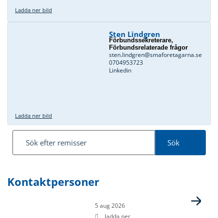
Ladda ner bild
Sten Lindgren
Förbundssekreterare,
Förbundsrelaterade frågor
sten.lindgren@smaforetagarna.se
0704953723
Linkedin
Ladda ner bild
Sök
Kontaktpersoner
Sida
Sida
Sida
Sida
5 aug 2026
ladda ner