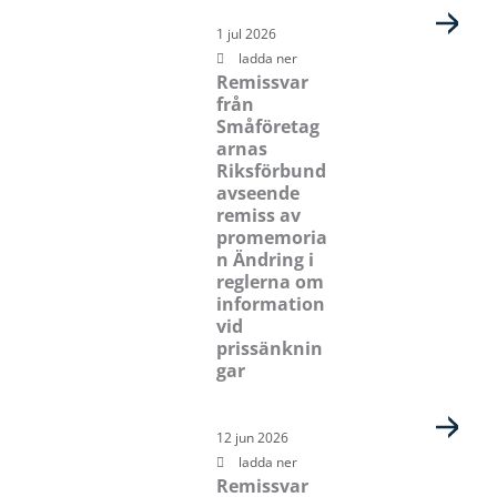
1 jul 2026
ladda ner
Remissvar
från
Småföretag
arnas
Riksförbund
avseende
remiss av
promemoria
n Ändring i
reglerna om
information
vid
prissänknin
gar
12 jun 2026
ladda ner
Remissvar