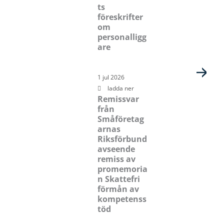
ts
föreskrifter
om
personalligg
are
1 jul 2026
ladda ner
Remissvar
från
Småföretag
arnas
Riksförbund
avseende
remiss av
promemoria
n Skattefri
förmån av
kompetenss
töd