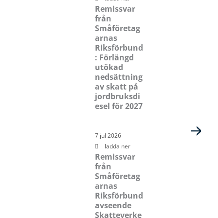
Remissvar
från
Småföretag
arnas
Riksförbund
: Förlängd
utökad
nedsättning
av skatt på
jordbruksdi
esel för 2027
7 jul 2026
ladda ner
Remissvar
från
Småföretag
arnas
Riksförbund
avseende
Skatteverke