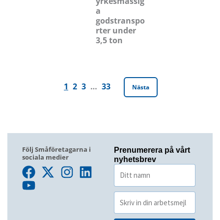
yrkesmässig
a
godstranspo
rter under
3,5 ton
1
2
3
…
33
Nästa
Följ Småföretagarna i
Prenumerera på vårt
sociala medier
nyhetsbrev