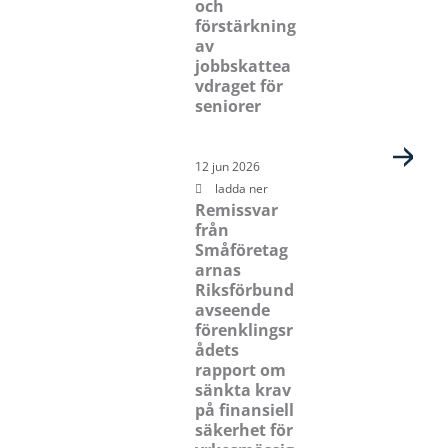
och
förstärkning
av
jobbskattea
vdraget för
seniorer
12 jun 2026
ladda ner
Remissvar
från
Småföretag
arnas
Riksförbund
avseende
förenklingsr
ådets
rapport om
sänkta krav
på finansiell
säkerhet för