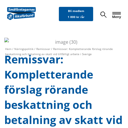
Hoppa
Bli medlem
till
1 800 kr /år
innehåll
Hem
/
Näringspolitik
/
Remissvar
/ Remissvar: Kompletterande förslag rörande
Remissvar:
beskattning och betalning av skatt vid tillfälligt arbete i Sverige
Kompletterande
förslag rörande
beskattning och
betalning av skatt vid