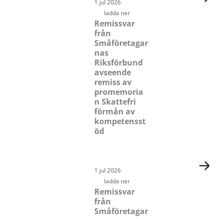
1 jul 2026
ladda ner
Remissvar
från
Småföretagar
nas
Riksförbund
avseende
remiss av
promemoria
n Skattefri
förmån av
kompetensst
öd
1 jul 2026
ladda ner
Remissvar
från
Småföretagar