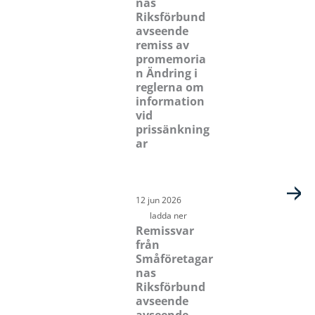
nas
Riksförbund
avseende
remiss av
promemoria
n Ändring i
reglerna om
information
vid
prissänkning
ar
12 jun 2026
ladda ner
Remissvar
från
Småföretagar
nas
Riksförbund
avseende
avseende