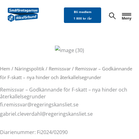
Hoppa
Bli medlem
till
1 800 kr /år
innehåll
Hem
/
Näringspolitik
/
Remissvar
/ Remissvar – Godkännande
för F-skatt – nya hinder och återkallelsegrunder
Remissvar – Godkännande för F-skatt – nya hinder och
återkallelsegrunder
fi.remissvar@regeringskansliet.se
gabriel.cleverdahl@regeringskansliet.se
Diarienummer: Fi2024/02090