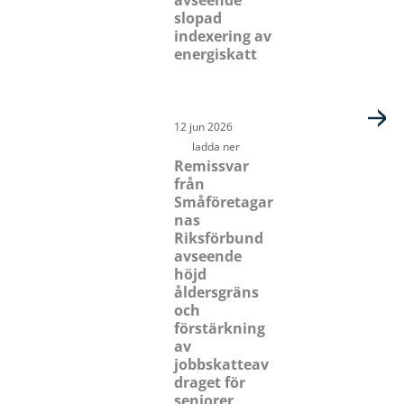
slopad
indexering av
energiskatt
12 jun 2026
ladda ner
Remissvar
från
Småföretagar
nas
Riksförbund
avseende
höjd
åldersgräns
och
förstärkning
av
jobbskatteav
draget för
seniorer