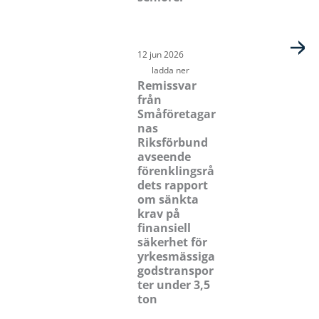
12 jun 2026
ladda ner
Remissvar
från
Småföretagar
nas
Riksförbund
avseende
förenklingsrå
dets rapport
om sänkta
krav på
finansiell
säkerhet för
yrkesmässiga
godstranspor
ter under 3,5
ton