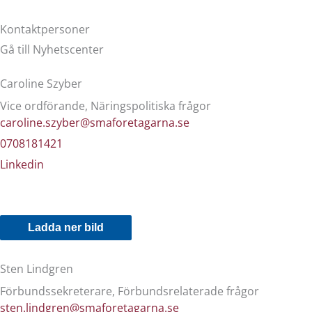
Kontaktpersoner
Gå till Nyhetscenter
Caroline Szyber
Vice ordförande, Näringspolitiska frågor
caroline.szyber@smaforetagarna.se
0708181421
Linkedin
Ladda ner bild
Sten Lindgren
Förbundssekreterare, Förbundsrelaterade frågor
sten.lindgren@smaforetagarna.se