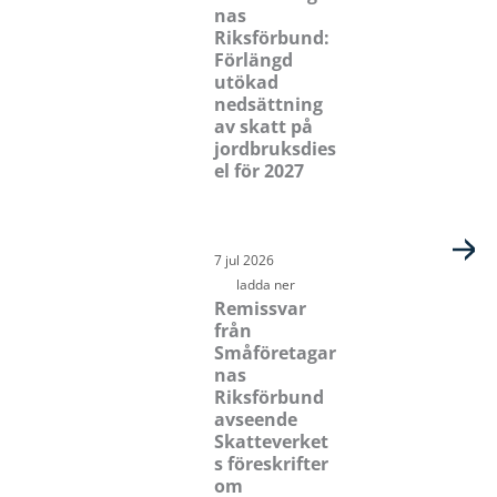
nas
Riksförbund:
Förlängd
utökad
nedsättning
av skatt på
jordbruksdies
el för 2027
7 jul 2026
ladda ner
Remissvar
från
Småföretagar
nas
Riksförbund
avseende
Skatteverket
s föreskrifter
om