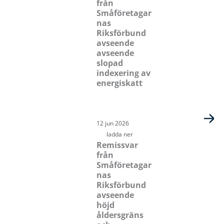
från
Småföretagar
nas
Riksförbund
avseende
avseende
slopad
indexering av
energiskatt
12 jun 2026
ladda ner
Remissvar
från
Småföretagar
nas
Riksförbund
avseende
höjd
åldersgräns