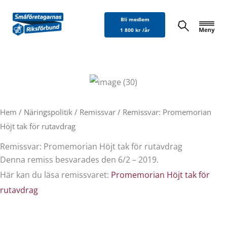
Hoppa
Bli medlem
till
1 800 kr /år
innehåll
Hem
/
Näringspolitik
/
Remissvar
/ Remissvar: Promemorian
Höjt tak för rutavdrag
Remissvar: Promemorian Höjt tak för rutavdrag
Denna remiss besvarades den 6/2 – 2019.
Här kan du läsa remissvaret:
Promemorian Höjt tak för
rutavdrag