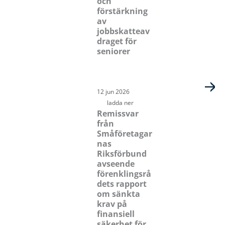
och
förstärkning
av
jobbskatteav
draget för
seniorer
12 jun 2026
ladda ner
Remissvar
från
Småföretagar
nas
Riksförbund
avseende
förenklingsrå
dets rapport
om sänkta
krav på
finansiell
säkerhet för