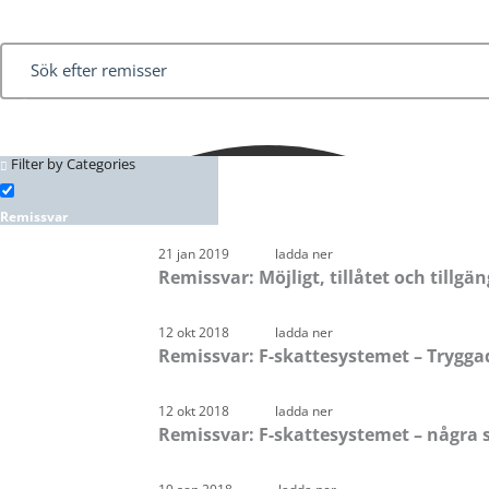
Filter by Categories
Kontaktpersoner
Remissvar
Sida
Sida
Sida
Sida
Sida
21 jan 2019
ladda ner
Remissvar: Möjligt, tillåtet och tillgä
12 okt 2018
ladda ner
Remissvar: F-skattesystemet – Tryggad 
12 okt 2018
ladda ner
Remissvar: F-skattesystemet – några s