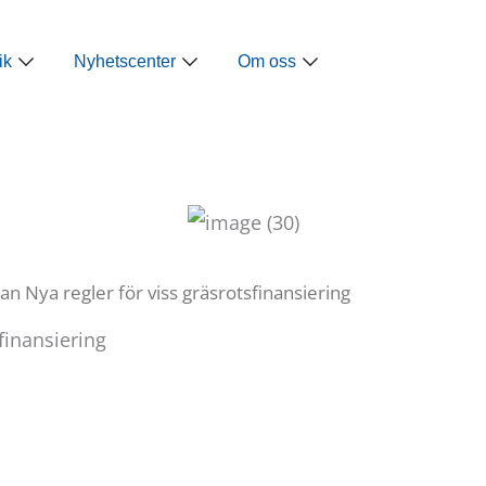
ap
Öppna Näringspolitik
Öppna Nyhetscenter
Öppna Om oss
ik
Nyhetscenter
Om oss
 Nya regler för viss gräsrotsfinansiering
finansiering