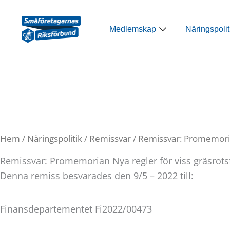
Hoppa
till
Öppna Medlemsk
Medlemskap
Näringspolit
innehåll
Hem
/
Näringspolitik
/
Remissvar
/ Remissvar: Promemorian
Remissvar: Promemorian Nya regler för viss gräsrots
Denna remiss besvarades den 9/5 – 2022 till:
Finansdepartementet Fi2022/00473