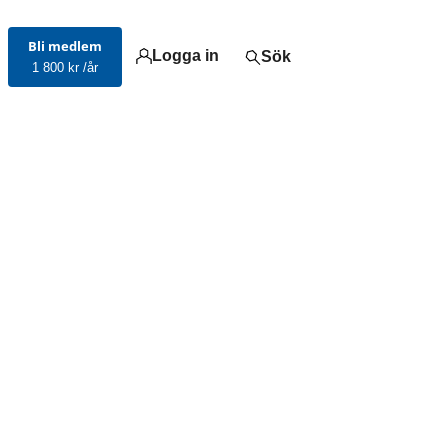
Bli medlem
Logga in
Sök
1 800 kr /år