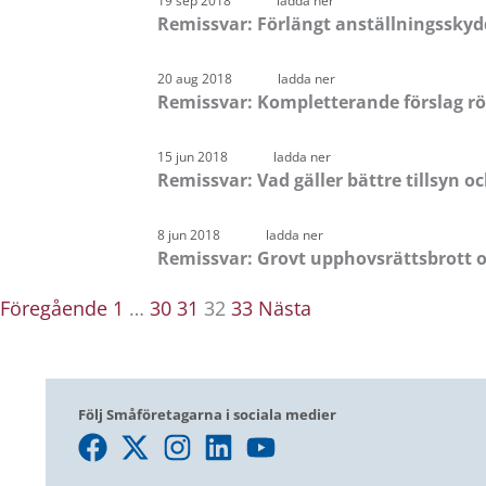
19 sep 2018
ladda ner
Remissvar: Förlängt anställningsskydd 
20 aug 2018
ladda ner
Remissvar: Kompletterande förslag röra
15 jun 2018
ladda ner
Remissvar: Vad gäller bättre tillsyn 
8 jun 2018
ladda ner
Remissvar: Grovt upphovsrättsbrott 
Föregående
1
…
30
31
32
33
Nästa
Följ Småföretagarna i sociala medier