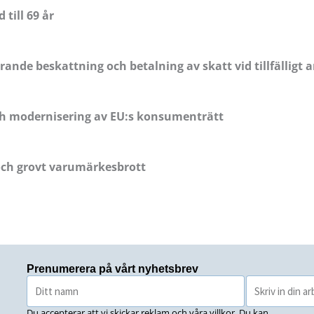
till 69 år
nde beskattning och betalning av skatt vid tillfälligt ar
och modernisering av EU:s konsumenträtt
och grovt varumärkesbrott
Prenumerera på vårt nyhetsbrev
Du accepterar att vi skickar reklam och våra villkor. Du kan