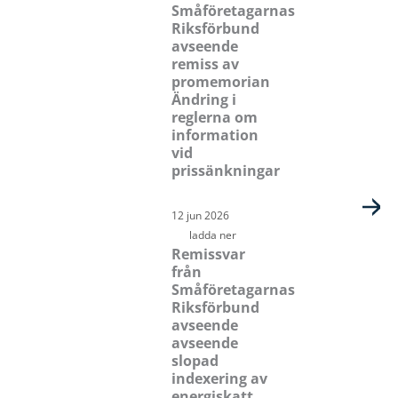
Småföretagarnas
Riksförbund
avseende
remiss av
promemorian
Ändring i
reglerna om
information
vid
prissänkningar
12 jun 2026
ladda ner
Remissvar
från
Småföretagarnas
Riksförbund
avseende
avseende
slopad
indexering av
energiskatt