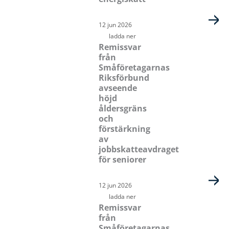
12 jun 2026
ladda ner
Remissvar
från
Småföretagarnas
Riksförbund
avseende
höjd
åldersgräns
och
förstärkning
av
jobbskatteavdraget
för seniorer
12 jun 2026
ladda ner
Remissvar
från
Småföretagarnas