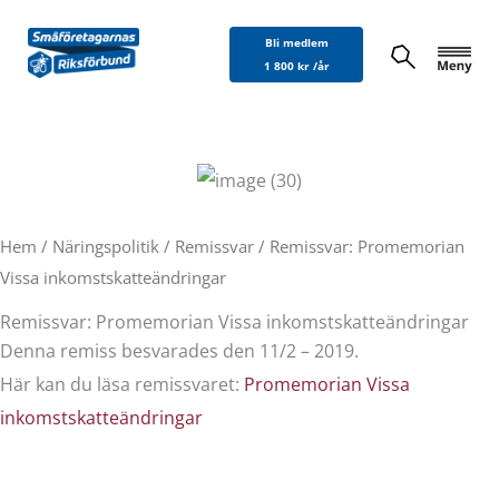
Hoppa
Bli medlem
till
1 800 kr /år
innehåll
Hem
/
Näringspolitik
/
Remissvar
/ Remissvar: Promemorian
Vissa inkomstskatteändringar
Remissvar: Promemorian Vissa inkomstskatteändringar
Denna remiss besvarades den 11/2 – 2019.
Här kan du läsa remissvaret:
Promemorian Vissa
inkomstskatteändringar