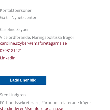
Kontaktpersoner
Gå till Nyhetscenter
Caroline Szyber
Vice ordförande, Näringspolitiska frågor
caroline.szyber@smaforetagarna.se
0708181421
Linkedin
Ladda ner bild
Sten Lindgren
Förbundssekreterare, Förbundsrelaterade frågor
sten.lindgren@smaforetagarna.se