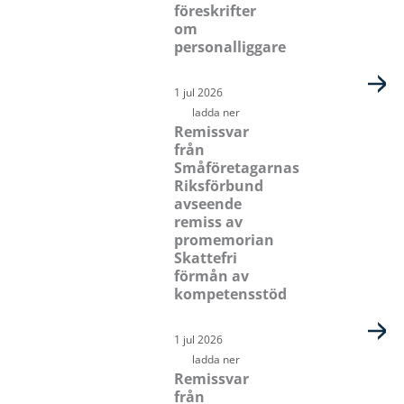
föreskrifter
om
personalliggare
1 jul 2026
ladda ner
Remissvar
från
Småföretagarnas
Riksförbund
avseende
remiss av
promemorian
Skattefri
förmån av
kompetensstöd
1 jul 2026
ladda ner
Remissvar
från