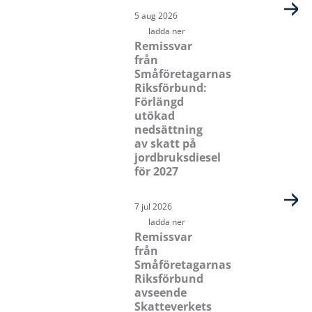
Sida
Sida
Sida
Sida
5 aug 2026
ladda ner
Remissvar
från
Småföretagarnas
Riksförbund:
Förlängd
utökad
nedsättning
av skatt på
jordbruksdiesel
för 2027
7 jul 2026
ladda ner
Remissvar
från
Småföretagarnas
Riksförbund
avseende
Skatteverkets