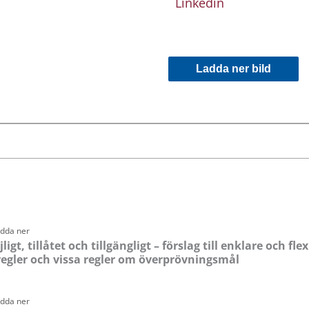
Linkedin
Ladda ner bild
Sida
Sida
Sida
Sida
Sida
adda ner
igt, tillåtet och tillgängligt – förslag till enklare och fle
egler och vissa regler om överprövningsmål
adda ner