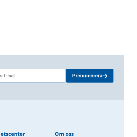
Prenumerera
etscenter
Om oss​