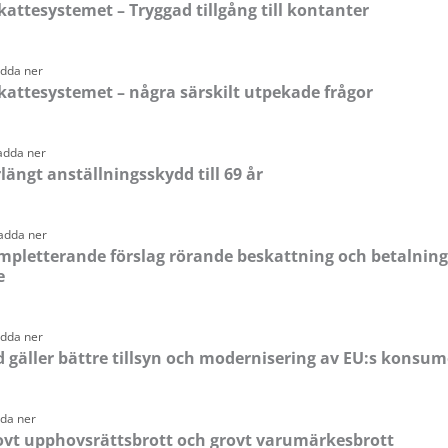
kattesystemet – Tryggad tillgång till kontanter
adda ner
kattesystemet – några särskilt utpekade frågor
adda ner
längt anställningsskydd till 69 år
ladda ner
pletterande förslag rörande beskattning och betalning av
e
adda ner
 gäller bättre tillsyn och modernisering av EU:s konsu
dda ner
ovt upphovsrättsbrott och grovt varumärkesbrott