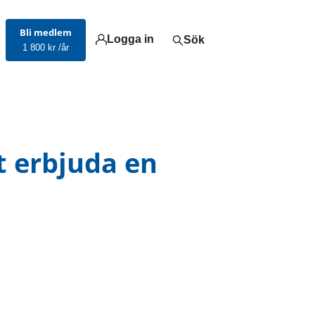
Bli medlem
Logga in
Sök
1 800 kr /år
t erbjuda en