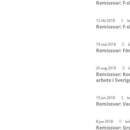
Remissvar: F-s
12 okt 2018
l
Remissvar: F-s
19 sep 2018
l
Remissvar: För
20 aug 2018
Remissvar: Kom
arbete i Sverig
15 jun 2018
l
Remissvar: Vad
8 jun 2018
la
Remissvar: Gr