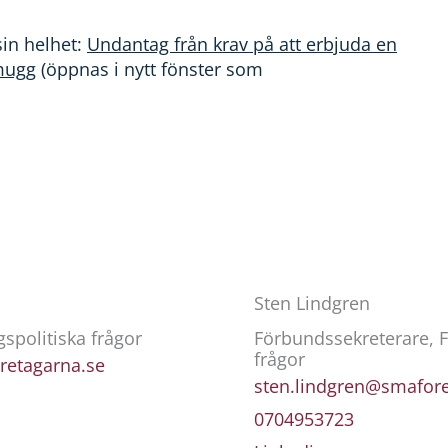
sin helhet:
Undantag från krav på att erbjuda en
mugg
(öppnas i nytt fönster som
Sten Lindgren
spolitiska frågor
Förbundssekreterare, 
frågor
retagarna.se
sten.lindgren@smafor
0704953723