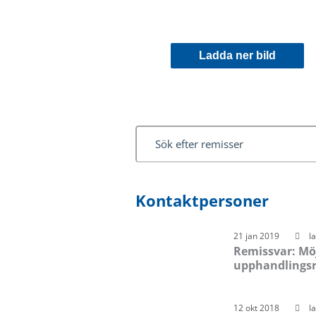
Ladda ner bild
Kontaktpersoner
21 jan 2019
l
Remissvar: Möjl
upphandlingsr
12 okt 2018
l