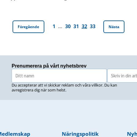
1
…
30
31
32
33
Föregående
Nästa
Prenumerera på vårt nyhetsbrev
Du accepterar att vi skickar reklam och våra villkor. Du kan
avregistrera dig när som helst.
Medlemskap
Näringspolitik
Nyh