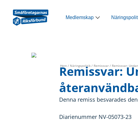
Hoppa
till
Öppna Medlemsk
Medlemskap
Näringspolit
innehåll
Remissvar: U
Hem
/
Näringspolitik
/
Remissvar
/ Remissvar: Undan
återanvändba
Denna remiss besvarades den 2
Diarienummer NV-05073-23