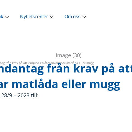
ap
Öppna Näringspolitik
Öppna Nyhetscenter
Öppna Om oss
ik
Nyhetscenter
Om oss
ndantag från krav på at
tag från krav på att erbjuda en återanvändbar matlåda eller mugg
r matlåda eller mugg
8/9 – 2023 till: