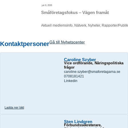
juli 8, 2026
Småföretagsfokus – Vägen framåt
Aktuell medlemsinfo
,
Nätverk
,
Nyheter
,
Rapporter/Publik
Gå till Nyhetscenter
Kontaktpersoner
Caroline Szyber
Vice ordförande, Näringspolitiska
frågor
caroline.szyber@smaforetagarna.se
0708181421
Linkedin
Ladda ner bild
Sten Lindgren
Förbundssekreterare,