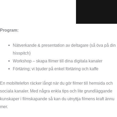
Program:
Nätverkande & presentation av deltagare (så öva på din
hisspitch)
Workshop – skapa filmer till dina digitala kanaler
Förtäring; vi bjuder på enkel förtäring och kaffe
En mobiltelefon räcker långt när du gör filmer till hemsida och
sociala kanaler. Med några enkla tips och lite grundläggande
kunskaper i filmskapande så kan du utnyttja filmens kraft ännu
mer.