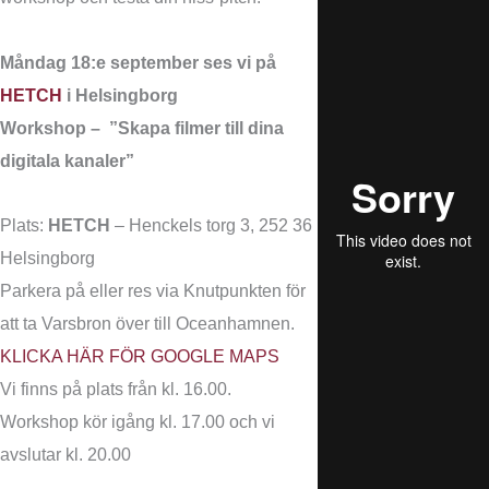
Måndag 18:e september ses vi på
HETCH
i Helsingborg
Workshop – ”Skapa filmer till dina
digitala kanaler”
Plats:
HETCH
– Henckels torg 3, 252 36
Helsingborg
Parkera på eller res via Knutpunkten för
att ta Varsbron över till Oceanhamnen.
KLICKA HÄR FÖR GOOGLE MAPS
Vi finns på plats från kl. 16.00.
Workshop kör igång kl. 17.00 och vi
avslutar kl. 20.00