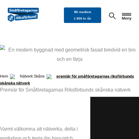
Hoppa
Bli medlem
till
1 800 kr /år
innehåll
premiär för småföretagarnas riksförbunds
Hem
Nätverk Skåne
skånska nätverk
Premiär för Småföretagarnas Riksförbunds skånska nätverk
Varmt välkomna att nätverka, delta i
workshop och testa din hiss-pitch.