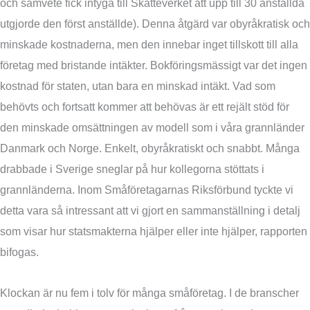
och samvete fick intyga till Skatteverket att upp till 30 anställda
utgjorde den först anställde). Denna åtgärd var obyråkratisk och
minskade kostnaderna, men den innebar inget tillskott till alla
företag med bristande intäkter. Bokföringsmässigt var det ingen
kostnad för staten, utan bara en minskad intäkt. Vad som
behövts och fortsatt kommer att behövas är ett rejält stöd för
den minskade omsättningen av modell som i våra grannländer
Danmark och Norge. Enkelt, obyråkratiskt och snabbt. Många
drabbade i Sverige sneglar på hur kollegorna stöttats i
grannländerna. Inom Småföretagarnas Riksförbund tyckte vi
detta vara så intressant att vi gjort en sammanställning i detalj
som visar hur statsmakterna hjälper eller inte hjälper, rapporten
bifogas.
Klockan är nu fem i tolv för många småföretag. I de branscher