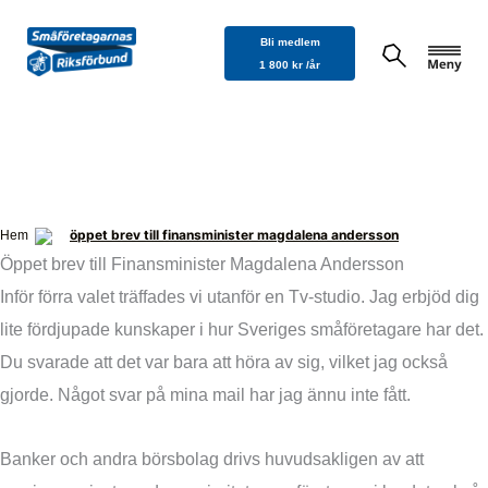
Hoppa
Bli medlem
till
1 800 kr /år
innehåll
öppet brev till finansminister magdalena andersson
Hem
Öppet brev till Finansminister Magdalena Andersson
Inför förra valet träffades vi utanför en Tv-studio. Jag erbjöd dig
lite fördjupade kunskaper i hur Sveriges småföretagare har det.
Du svarade att det var bara att höra av sig, vilket jag också
gjorde. Något svar på mina mail har jag ännu inte fått.
Banker och andra börsbolag drivs huvudsakligen av att