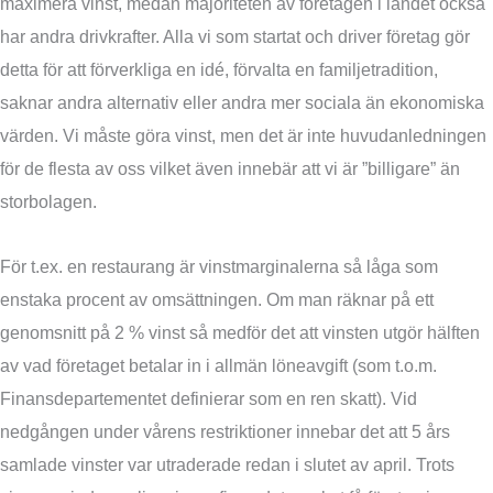
maximera vinst, medan majoriteten av företagen i landet också
har andra drivkrafter. Alla vi som startat och driver företag gör
detta för att förverkliga en idé, förvalta en familjetradition,
saknar andra alternativ eller andra mer sociala än ekonomiska
värden. Vi måste göra vinst, men det är inte huvudanledningen
för de flesta av oss vilket även innebär att vi är ”billigare” än
storbolagen.
För t.ex. en restaurang är vinstmarginalerna så låga som
enstaka procent av omsättningen. Om man räknar på ett
genomsnitt på 2 % vinst så medför det att vinsten utgör hälften
av vad företaget betalar in i allmän löneavgift (som t.o.m.
Finansdepartementet definierar som en ren skatt). Vid
nedgången under vårens restriktioner innebar det att 5 års
samlade vinster var utraderade redan i slutet av april. Trots