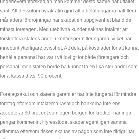
underleverantörskedjan man kommer desto sämre har utfallet
varit. Att dessutom byråkratin gjort att utbetalningarna haft flera
månaders fördröjningar har skapat en uppgivenhet bland de
minsta företagen. Med uteblivna kunder saknas intäkter att
förskottera statens andel i korttidspermitteringarna, vilket har
inneburit ytterligare ovisshet. Att dela på kostnader för att kunna
behålla personal har varit vällovligt för både företagare och
personal, men staten borde ha kunnat ta en lika stor andel som
för a-kassa d.v.s. 90 procent.
Företagsakut och statens garantier har inte fungerat för mindre
företag eftersom intäkterna rasat och bankerna inte ens
accepterar 30 procent som egen borgen för krediter när inga
pengar kommer in. Hyresstödet skapar egentligen samma
dilemma eftersom risken ska tas av någon som inte riktigt litar