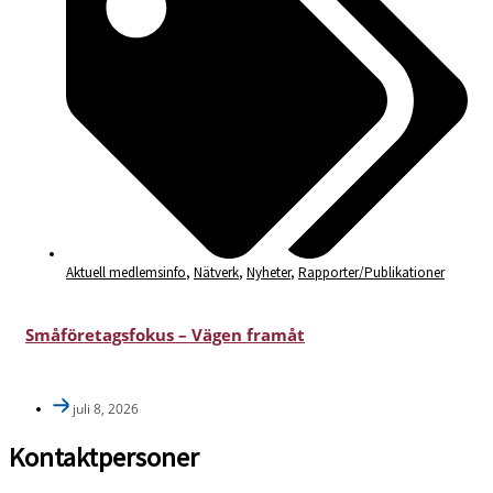
Aktuell medlemsinfo
,
Nätverk
,
Nyheter
,
Rapporter/Publikationer
Småföretagsfokus – Vägen framåt
juli 8, 2026
Kontaktpersoner