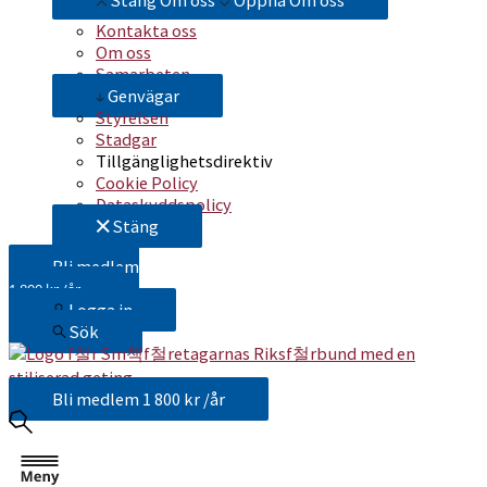
Stäng Om oss
Öppna Om oss
Kontakta oss
Om oss
Samarbeten
Genvägar
Styrelsen
Stadgar
Tillgänglighetsdirektiv
Cookie Policy
Dataskyddspolicy
Stäng
Bli medlem
1 800 kr /år
Logga in
Sök
Bli medlem
1 800 kr /år