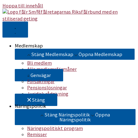
Hoppa till innehåll
Medlemskap
Stäng Medlemskap
Öppna Medlemskap
Bli medlem
Alla medlemsförmåner
Genvägar
Försäkringar
Pensionslösningar
Juridisk rådgivning
Stäng
Näringspolitik
Stäng Näringspolitik
Öppna
Näringspolitik
Näringspolitiskt program
Remisser