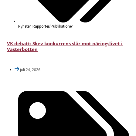
Nyheter
,
Rapporter/Publikationer
VK debatt: Skev konkurrens slår mot näringslivet i
Västerbotten
juli 24, 2026