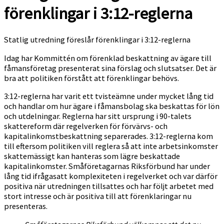
förenklingar i 3:12-reglerna
Statlig utredning föreslår förenklingar i 3:12-reglerna
Idag har Kommittén om förenklad beskattning av ägare till
fåmansföretag presenterat sina förslag och slutsatser. Det är
bra att politiken förstått att förenklingar behövs.
3:12-reglerna har varit ett tvisteämne under mycket lång tid
och handlar om hur ägare i fåmansbolag ska beskattas för lön
och utdelningar. Reglerna har sitt ursprung i 90-talets
skattereform där regelverken för förvärvs- och
kapitalinkomstbeskattning separerades. 3:12-reglerna kom
till eftersom politiken vill reglera så att inte arbetsinkomster
skattemässigt kan hanteras som lägre beskattade
kapitalinkomster. Småföretagarnas Riksförbund har under
lång tid ifrågasatt komplexiteten i regelverket och var därför
positiva när utredningen tillsattes och har följt arbetet med
stort intresse och är positiva till att förenklaringar nu
presenteras.