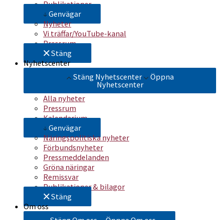
Publikationer
Genvägar
Nyheter
Vi träffar/YouTube-kanal
Pressrum
Stäng
Nyhetscenter
Stäng Nyhetscenter
Öppna
Nyhetscenter
Alla nyheter
Pressrum
Kalendarium
Genvägar
Näringspolitiska nyheter
Förbundsnyheter
Pressmeddelanden
Gröna näringar
Remissvar
Publikationer & bilagor
Stäng
Om oss