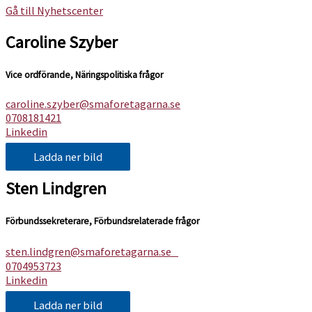
Gå till Nyhetscenter
Caroline Szyber
Vice ordförande, Näringspolitiska frågor
caroline.szyber@smaforetagarna.se
0708181421
Linkedin
Ladda ner bild
Sten Lindgren
Förbundssekreterare, Förbundsrelaterade frågor
sten.lindgren@smaforetagarna.se
0704953723
Linkedin
Ladda ner bild