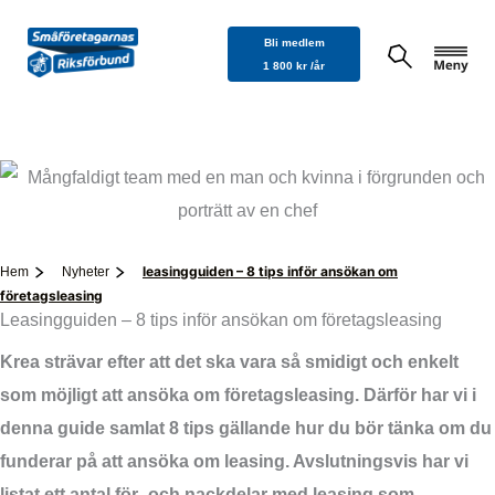
Hoppa
Bli medlem
till
1 800 kr /år
innehåll
leasingguiden – 8 tips inför ansökan om
Hem
Nyheter
företagsleasing
Leasingguiden – 8 tips inför ansökan om företagsleasing
Krea strävar efter att det ska vara så smidigt och enkelt
som möjligt att ansöka om företagsleasing. Därför har vi i
denna guide samlat 8 tips gällande hur du bör tänka om du
funderar på att ansöka om leasing. Avslutningsvis har vi
listat ett antal för- och nackdelar med leasing som