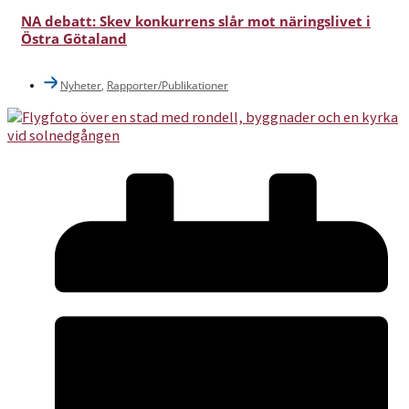
NA debatt: Skev konkurrens slår mot näringslivet i
Östra Götaland
Nyheter
,
Rapporter/Publikationer