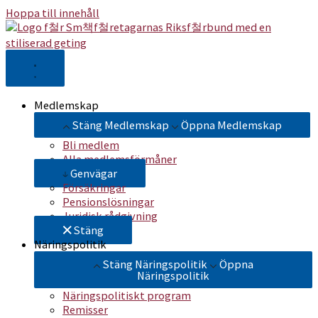
Hoppa till innehåll
Medlemskap
Stäng Medlemskap
Öppna Medlemskap
Bli medlem
Alla medlemsförmåner
Genvägar
Försäkringar
Pensionslösningar
Juridisk rådgivning
Stäng
Näringspolitik
Stäng Näringspolitik
Öppna
Näringspolitik
Näringspolitiskt program
Remisser