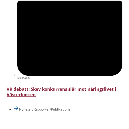
juli 24, 2026
VK debatt: Skev konkurrens slår mot näringslivet i
Västerbotten
Nyheter
,
Rapporter/Publikationer