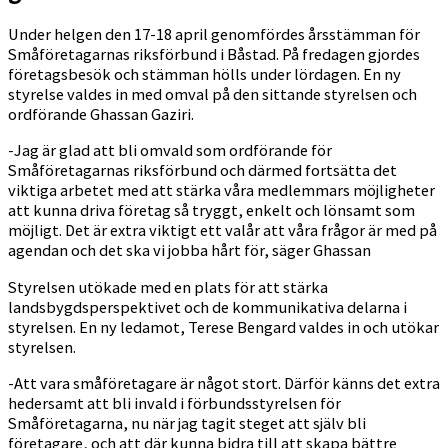
Under helgen den 17-18 april genomfördes årsstämman för
Småföretagarnas riksförbund i Båstad. På fredagen gjordes
företagsbesök och stämman hölls under lördagen. En ny
styrelse valdes in med omval på den sittande styrelsen och
ordförande Ghassan Gaziri.
-Jag är glad att bli omvald som ordförande för
Småföretagarnas riksförbund och därmed fortsätta det
viktiga arbetet med att stärka våra medlemmars möjligheter
att kunna driva företag så tryggt, enkelt och lönsamt som
möjligt. Det är extra viktigt ett valår att våra frågor är med på
agendan och det ska vi jobba hårt för, säger Ghassan
Styrelsen utökade med en plats för att stärka
landsbygdsperspektivet och de kommunikativa delarna i
styrelsen. En ny ledamot, Terese Bengard valdes in och utökar
styrelsen.
-Att vara småföretagare är något stort. Därför känns det extra
hedersamt att bli invald i förbundsstyrelsen för
Småföretagarna, nu när jag tagit steget att själv bli
företagare, och att där kunna bidra till att skapa bättre