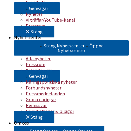
Publikationer
Genvägar
Nyheter
Vi träffar/YouTube-kanal
Pressrum
Stäng
Nyhetscenter
Stäng Nyhetscenter
Öppna
Nyhetscenter
Alla nyheter
Pressrum
Kalendarium
Genvägar
Näringspolitiska nyheter
Förbundsnyheter
Pressmeddelanden
Gröna näringar
Remissvar
Publikationer & bilagor
Stäng
Om oss