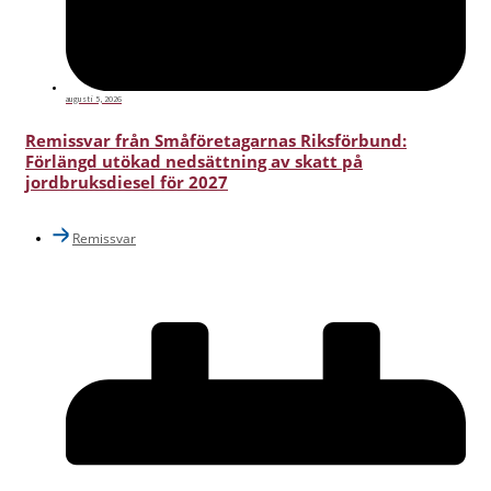
augusti 5, 2026
Remissvar från Småföretagarnas Riksförbund:
Förlängd utökad nedsättning av skatt på
jordbruksdiesel för 2027
Remissvar