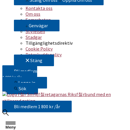
Stäng Om oss
Öppna Om oss
Kontakta oss
Om oss
Samarbeten
Genvägar
Styrelsen
Stadgar
Tillgänglighetsdirektiv
Cookie Policy
Dataskyddspolicy
Stäng
Bli medlem
1 800 kr /år
Logga in
Sök
Bli medlem
1 800 kr /år