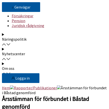
Genvägar
Försäkringar
Pension
Juridisk rådgivning
Näringspolitik
Nyhetscenter
Om oss
Logga in
Hem
Rapporter/Publikationer
Årsstämman för förbundet
i Båstad genomförd
Årsstämman för förbundet i Båstad
genomförd