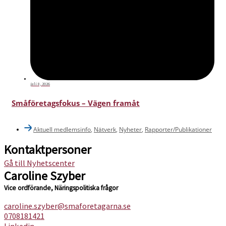
juli 8, 2026
Småföretagsfokus – Vägen framåt
Aktuell medlemsinfo
,
Nätverk
,
Nyheter
,
Rapporter/Publikationer
Kontaktpersoner
Gå till Nyhetscenter
Caroline Szyber
Vice ordförande, Näringspolitiska frågor
caroline.szyber@smaforetagarna.se
0708181421
Linkedin