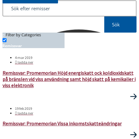
Sök
Filter by Categories
Kontaktpersoner
Remissvar
4 mar 2019
ladda ner
Remissvar: Promemorian Höjd energiskatt ock koldioxidskatt
på bränslen vid viss användning samt höjd skatt på kemikalier i
viss elektronik
19 feb 2019
ladda ner
Remissvar: Promemorian Vissa inkomstskatteändringar