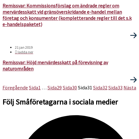
Remissvar: Kommissionsförslag om ändrade regler om
mervärdesskatt vid gränsöverskridande e-handel mellan
företag och konsumenter (kompletterande regler till det s.k
e-handelspaketet)
21 jan 2019
ladda ner
Remissvar: Höjd mervärdesskatt på förevisning av
naturområden
Föregående
Sida
1
…
Sida
29
Sida
30
Sida
31
Sida
32
Sida
33
Nästa
Följ Småföretagarna i sociala medier