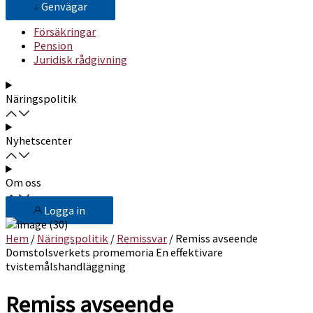
Genvägar
Försäkringar
Pension
Juridisk rådgivning
Näringspolitik
Nyhetscenter
Om oss
Logga in
Hem
/
Näringspolitik
/
Remissvar
/ Remiss avseende
Domstolsverkets promemoria En effektivare
tvistemålshandläggning
Remiss avseende