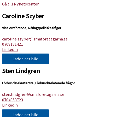
Gå till Nyhetscenter
Caroline Szyber
Vice ordförande, Näringspolitiska frågor
caroline.szyber@smaforetagarna.se
0708181421
Linkedin
Ladda ner bild
Sten Lindgren
Förbundssekreterare, Förbundsrelaterade frågor
sten.lindgren@smaforetagarna.se
0704953723
Linkedin
Ladda ner bild