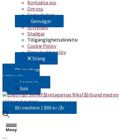
Kontakta oss
Om oss
Samarbeten
Genvägar
Styrelsen
Stadgar
Tillgänglighetsdirektiv
Cookie Policy
Dataskyddspolicy
Stäng
Bli medlem
1 800 kr /år
Logga in
Sök
Bli medlem
1 800 kr /år