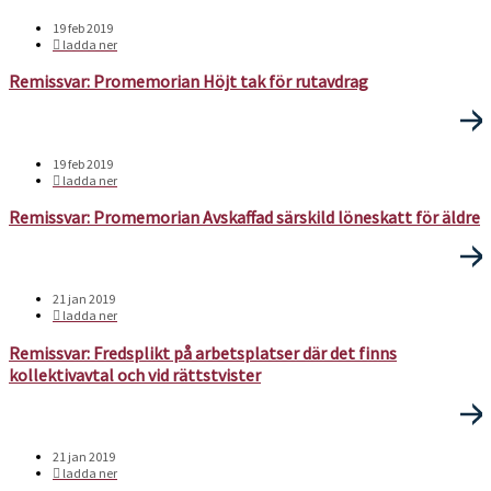
19 feb 2019
ladda ner
Remissvar: Promemorian Höjt tak för rutavdrag
19 feb 2019
ladda ner
Remissvar: Promemorian Avskaffad särskild löneskatt för äldre
21 jan 2019
ladda ner
Remissvar: Fredsplikt på arbetsplatser där det finns
kollektivavtal och vid rättstvister
21 jan 2019
ladda ner