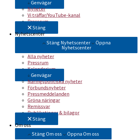
Genvägar
Nyheter
Vi träffar/YouTube-kanal
Pressrum
Stäng
Nyhetscenter
Stäng Nyhetscenter
Öppna
Nyhetscenter
Alla nyheter
Pressrum
Kalendarium
Genvägar
Näringspolitiska nyheter
Förbundsnyheter
Pressmeddelanden
Gröna näringar
Remissvar
Publikationer & bilagor
Stäng
Om oss
Stäng Om oss
Öppna Om oss