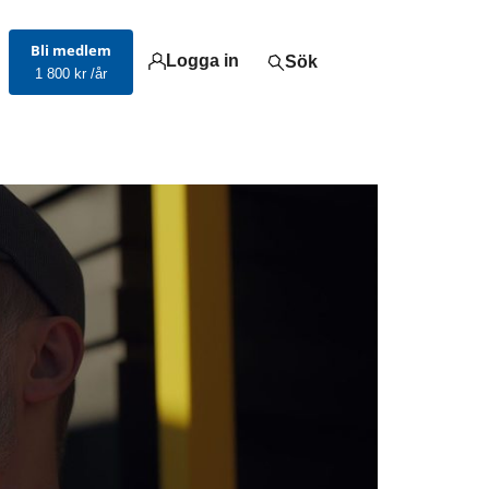
Bli medlem
Logga in
Sök
1 800 kr /år