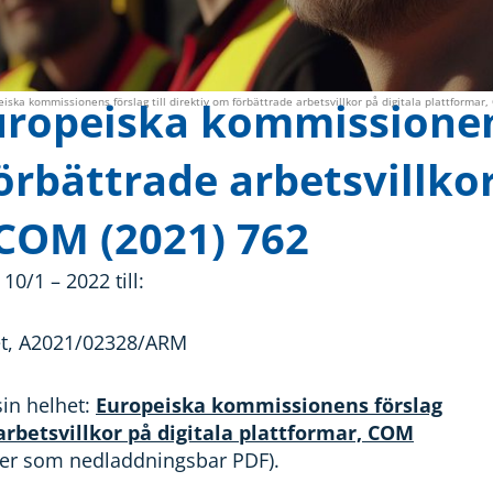
ropeiska kommissionens
iska kommissionens förslag till direktiv om förbättrade arbetsvillkor på digitala plattformar
örbättrade arbetsvillkor
 COM (2021) 762
0/1 – 2022 till:
t, A2021/02328/ARM
sin helhet:
Europeiska kommissionens förslag
 arbetsvillkor på digitala plattformar, COM
ter som nedladdningsbar PDF).