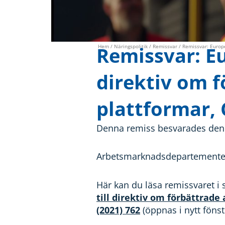
Remissvar: Eu
Hem
/
Näringspolitik
/
Remissvar
/ Remissvar: Europe
direktiv om f
plattformar,
Denna remiss besvarades den 1
Arbetsmarknadsdepartemente
Här kan du läsa remissvaret i 
till direktiv om förbättrade
(2021) 762
(öppnas i nytt föns