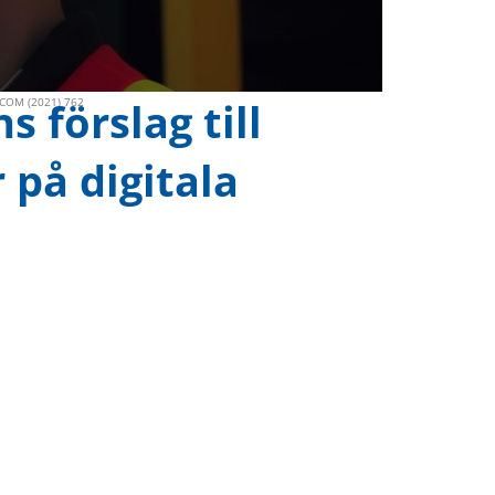
 förslag till
, COM (2021) 762
 på digitala