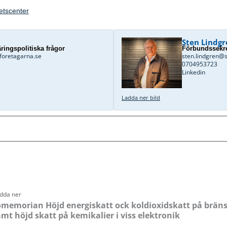
hetscenter
Sten Lindgr
ringspolitiska frågor
Förbundssekre
foretagarna.se
sten.lindgren@
0704953723
Linkedin
Ladda ner bild
Sida
Sida
Sida
Sida
Sida
Sida
adda ner
memorian Höjd energiskatt ock koldioxidskatt på bränsl
t höjd skatt på kemikalier i viss elektronik