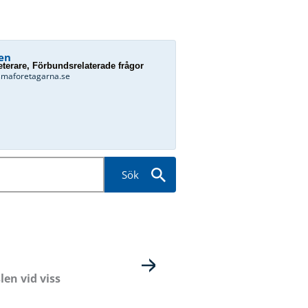
en
terare, Förbundsrelaterade frågor
smaforetagarna.se
Sök
en vid viss