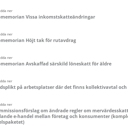
adda ner
omemorian Vissa inkomstskatteändringar
adda ner
omemorian Höjt tak för rutavdrag
adda ner
memorian Avskaffad särskild löneskatt för äldre
adda ner
splikt på arbetsplatser där det finns kollektivavtal och 
adda ner
mmissionsförslag om ändrade regler om mervärdesskatt
dande e-handel mellan företag och konsumenter (komplet
elspaketet)