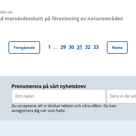
adda ner
jd mervärdesskatt på förevisning av naturområden
1
…
29
30
31
32
33
Föregående
Nästa
Prenumerera på vårt nyhetsbrev
Du accepterar att vi skickar reklam och våra villkor. Du kan
avregistrera dig när som helst.