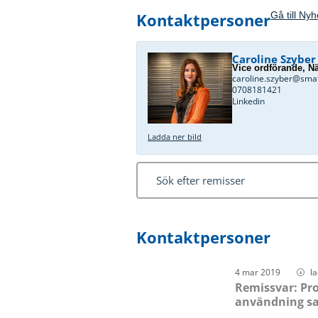
Kontaktpersoner
Gå till Ny
Caroline Szyber
Vice ordförande, Nä
caroline.szyber@sma
0708181421
Linkedin
Ladda ner bild
Kontaktpersoner
4 mar 2019
l
Remissvar: Pro
användning sam