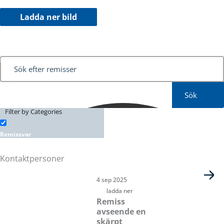
Ladda ner bild
Sök
Filter by Categories
Remissvar
Kontaktpersoner
Sida
Sida
Sida
Sida
Sida
Sida
Sida
4 sep 2025
ladda ner
Remiss
avseende en
skärpt