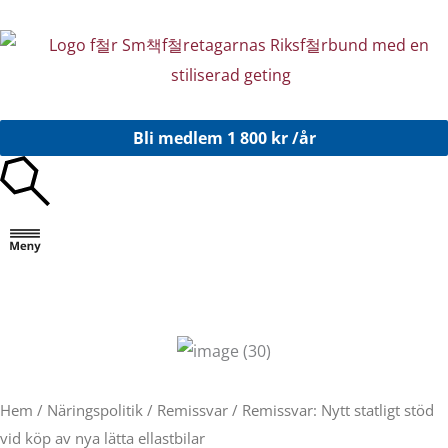
Hoppa
till
innehåll
Bli medlem
1 800 kr /år
Hem
/
Näringspolitik
/
Remissvar
/ Remissvar: Nytt statligt stöd
vid köp av nya lätta ellastbilar