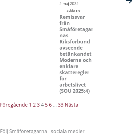
5 maj 2025
ladda ner
Remissvar
från
Småföretagar
nas
Riksförbund
avseende
betänkandet
Moderna och
enklare
skatteregler
för
arbetslivet
(SOU 2025:4)
Föregående
1
2
3
4
5
6
…
33
Nästa
Följ Småföretagarna i sociala medier