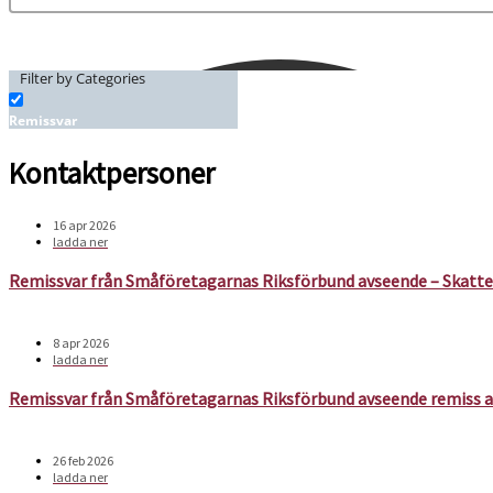
Filter by Categories
Remissvar
Kontaktpersoner
16 apr 2026
ladda ner
Remissvar från Småföretagarnas Riksförbund avseende – Skattei
8 apr 2026
ladda ner
Remissvar från Småföretagarnas Riksförbund avseende remiss a
26 feb 2026
ladda ner