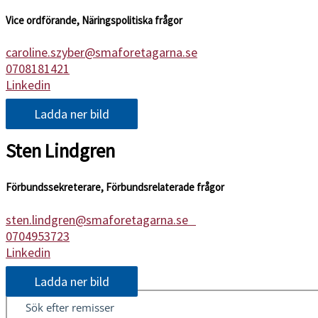
Vice ordförande, Näringspolitiska frågor
caroline.szyber@smaforetagarna.se
0708181421
Linkedin
Ladda ner bild
Sten Lindgren
Förbundssekreterare, Förbundsrelaterade frågor
sten.lindgren@smaforetagarna.se
0704953723
Linkedin
Ladda ner bild