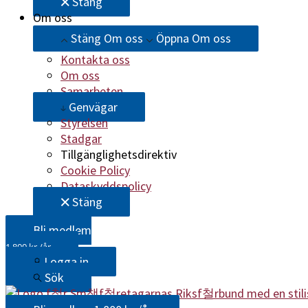
Stäng
Om oss
Stäng Om oss
Öppna Om oss
Kontakta oss
Om oss
Samarbeten
Genvägar
Styrelsen
Stadgar
Tillgänglighetsdirektiv
Cookie Policy
Dataskyddspolicy
Stäng
Bli medlem
1 800 kr /år
Logga in
Sök