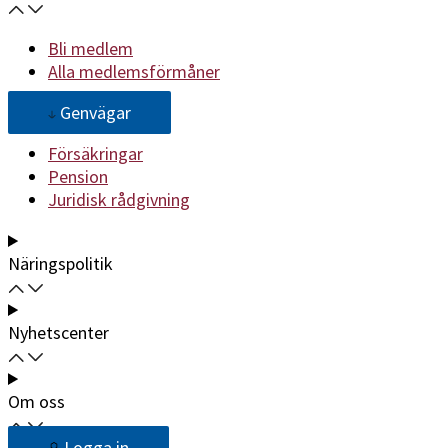
Bli medlem
Alla medlemsförmåner
Genvägar
Försäkringar
Pension
Juridisk rådgivning
Näringspolitik
Nyhetscenter
Om oss
Logga in