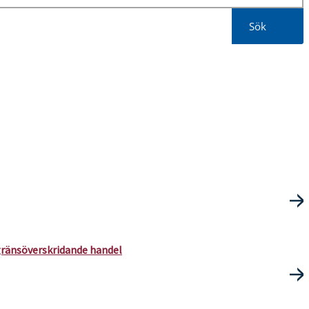
Sök
gränsöverskridande handel