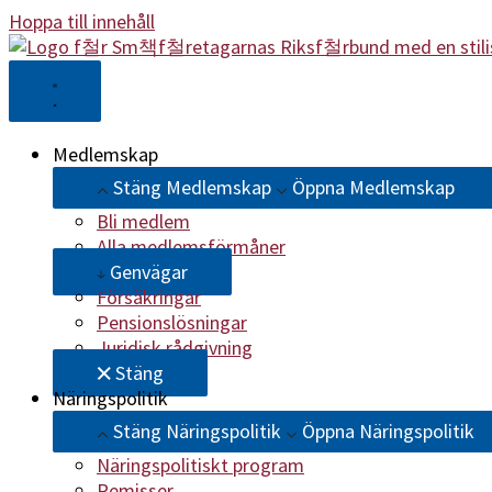
Hoppa till innehåll
Medlemskap
Stäng Medlemskap
Öppna Medlemskap
Bli medlem
Alla medlemsförmåner
Genvägar
Försäkringar
Pensionslösningar
Juridisk rådgivning
Stäng
Näringspolitik
Stäng Näringspolitik
Öppna Näringspolitik
Näringspolitiskt program
Remisser