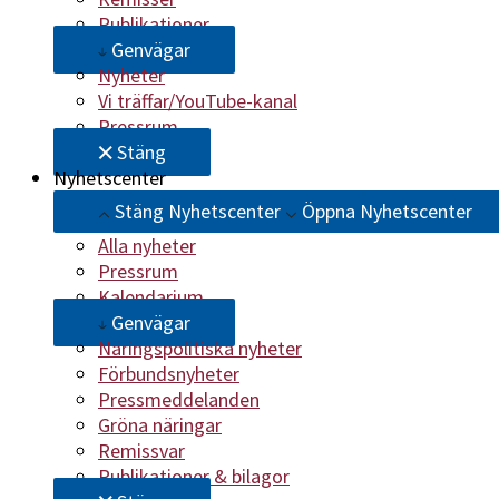
Publikationer
Genvägar
Nyheter
Vi träffar/YouTube-kanal
Pressrum
Stäng
Nyhetscenter
Stäng Nyhetscenter
Öppna Nyhetscenter
Alla nyheter
Pressrum
Kalendarium
Genvägar
Näringspolitiska nyheter
Förbundsnyheter
Pressmeddelanden
Gröna näringar
Remissvar
Publikationer & bilagor