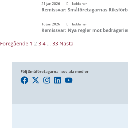
21 jan 2026
ladda ner
Remissvar: Småföretagarnas Riksför
16 jan 2026
ladda ner
Remissvar: Nya regler mot bedrägeri
Föregående
1
2
3
4
…
33
Nästa
Följ Småföretagarna i sociala medier