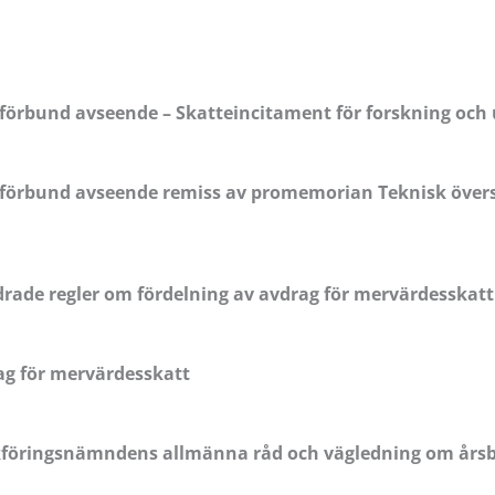
örbund avseende – Skatteincitament för forskning och 
förbund avseende remiss av promemorian Teknisk övers
rade regler om fördelning av avdrag för mervärdesskatt
ag för mervärdesskatt
Bokföringsnämndens allmänna råd och vägledning om årsb