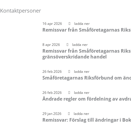
Kontaktpersoner
Sida
Sida
Sida
Sida
Sida
16 apr 2026
ladda ner
Remissvar från Småföretagarnas Riksf
8 apr 2026
ladda ner
Remissvar från Småföretagarnas Riks
gränsöverskridande handel
26 feb 2026
ladda ner
Småföretagarnas Riksförbund om änd
26 feb 2026
ladda ner
Ändrade regler om fördelning av avdr
29 jan 2026
ladda ner
Remissvar: Förslag till ändringar i 