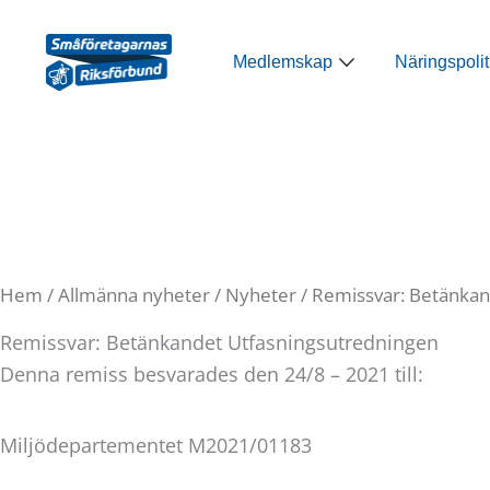
Hoppa
till
Öppna Medlemsk
Medlemskap
Näringspolit
innehåll
Hem
/
Allmänna nyheter
/
Nyheter
/ Remissvar: Betänkan
Remissvar: Betänkandet Utfasningsutredningen
Denna remiss besvarades den 24/8 – 2021 till:
Miljödepartementet M2021/01183