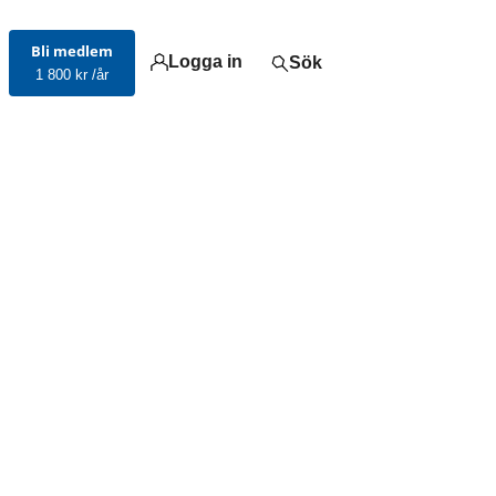
Bli medlem
Logga in
Sök
1 800 kr /år