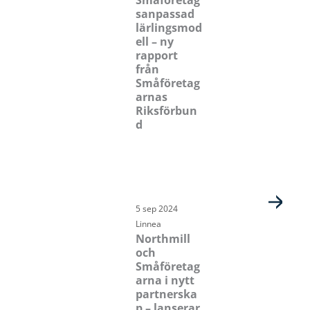
sanpassad
lärlingsmod
ell – ny
rapport
från
Småföretag
arnas
Riksförbun
d
5 sep 2024
Linnea
Northmill
och
Småföretag
arna i nytt
partnerska
p – lanserar