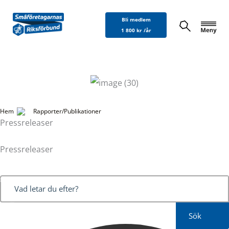
Hoppa
Bli medlem
till
1 800 kr /år
innehåll
Hem
Rapporter/Publikationer
Pressreleaser
Pressreleaser
Sök