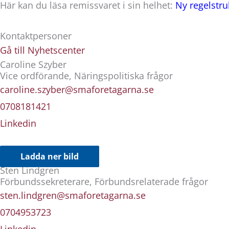
Här kan du läsa remissvaret i sin helhet:
Ny regelstru
Kontaktpersoner
Gå till Nyhetscenter
Caroline Szyber
Vice ordförande, Näringspolitiska frågor
caroline.szyber@smaforetagarna.se
0708181421
Linkedin
Ladda ner bild
Sten Lindgren
Förbundssekreterare, Förbundsrelaterade frågor
sten.lindgren@smaforetagarna.se
0704953723