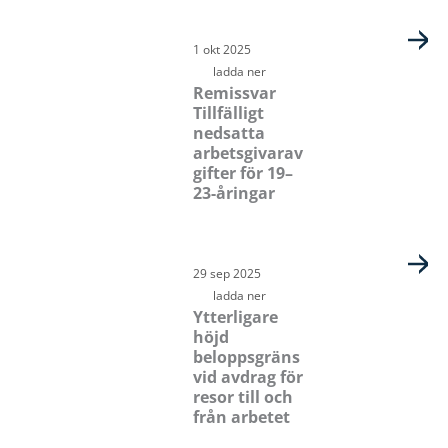
1 okt 2025
ladda ner
Remissvar
Tillfälligt
nedsatta
arbetsgivarav
gifter för 19–
23-åringar
29 sep 2025
ladda ner
Ytterligare
höjd
beloppsgräns
vid avdrag för
resor till och
från arbetet