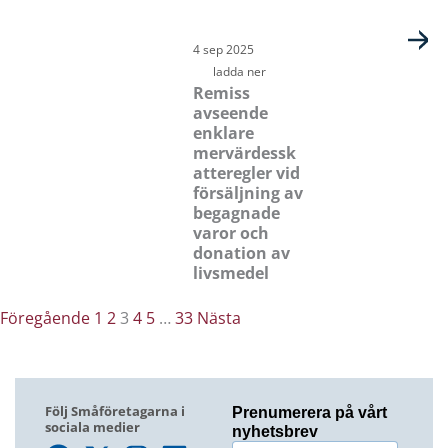
4 sep 2025
ladda ner
Remiss
avseende
enklare
mervärdessk
atteregler vid
försäljning av
begagnade
varor och
donation av
livsmedel
Föregående
1
2
3
4
5
…
33
Nästa
Följ Småföretagarna i
Prenumerera på vårt
sociala medier
nyhetsbrev