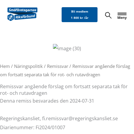
Hoppa
Bli medlem
till
1 800 kr /år
innehåll
Hem
/
Näringspolitik
/
Remissvar
/ Remissvar angående förslag
om fortsatt separata tak för rot- och rutavdragen
Remissvar angående förslag om fortsatt separata tak för
rot- och rutavdragen
Denna remiss besvarades den 2024-07-31
Regeringskansliet, fi.remissvar@regeringskansliet.se
Diarienummer: Fi2024/01007