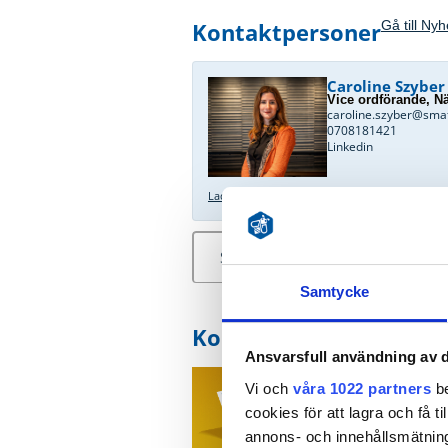
Kontaktpersoner
Gå till Ny
Caroline Szyber
Vice ordförande, Nä
caroline.szyber@sma
0708181421
Linkedin
Ladda ner bild
Samtycke
Kontaktpersoner
Ansvarsfull användning av d
16 apr 2026
l
Vi och
våra 1022 partners
be
Remissvar frå
cookies för att lagra och få t
och utvecklin
annons- och innehållsmätning