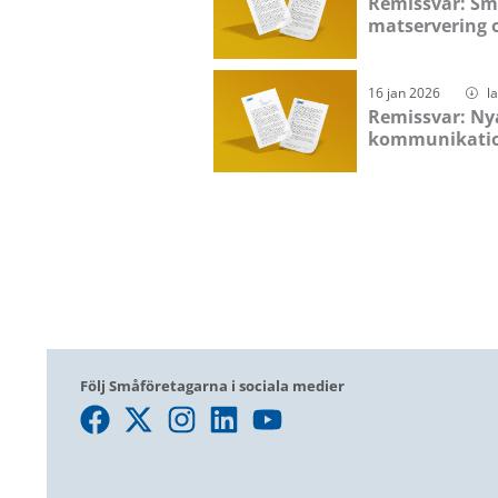
Remissvar: Sma
matservering o
16 jan 2026
l
Remissvar: Ny
kommunikati
Följ Småföretagarna i sociala medier