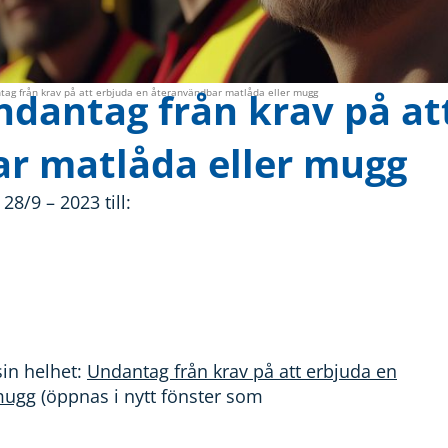
ndantag från krav på at
tag från krav på att erbjuda en återanvändbar matlåda eller mugg
r matlåda eller mugg
8/9 – 2023 till:
sin helhet:
Undantag från krav på att erbjuda en
mugg
(öppnas i nytt fönster som