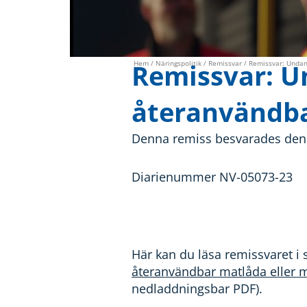
Remissvar: U
Hem
/
Näringspolitik
/
Remissvar
/ Remissvar: Undan
återanvändba
Denna remiss besvarades den 2
Diarienummer NV-05073-23
Här kan du läsa remissvaret i 
återanvändbar matlåda eller 
nedladdningsbar PDF).