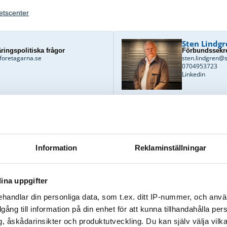
hetscenter
Sten Lindgr
ringspolitiska frågor
Förbundssekre
foretagarna.se
sten.lindgren@
0704953723
Linkedin
Ladda ner bild
Information
Reklaminställningar
ina uppgifter
Sida
Sida
Sida
Sida
Sida
adda ner
handlar din personliga data, som t.ex. ditt IP-nummer, och anv
n Småföretagarnas Riksförbund avseende – Skatteincita
illgång till information på din enhet för att kunna tillhandahålla pe
g
, åskådarinsikter och produktutveckling. Du kan själv välja vilk