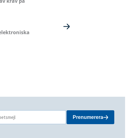
av krav på
elektroniska
Prenumerera