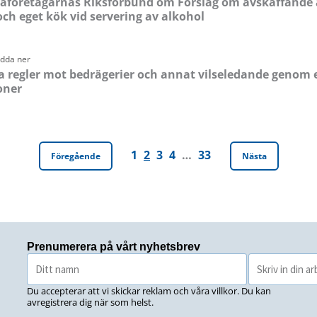
̊företagarnas Riksförbund om Förslag om avskaffande 
ch eget kök vid servering av alkohol
adda ner
a regler mot bedrägerier och annat vilseledande genom 
oner
1
2
3
4
…
33
Föregående
Nästa
Prenumerera på vårt nyhetsbrev
Du accepterar att vi skickar reklam och våra villkor. Du kan
avregistrera dig när som helst.