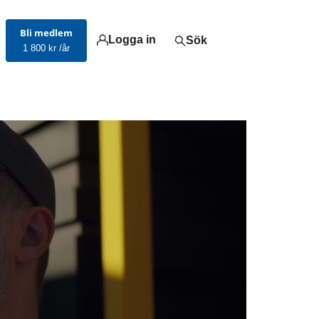
Bli medlem
Logga in
Sök
1 800 kr /år