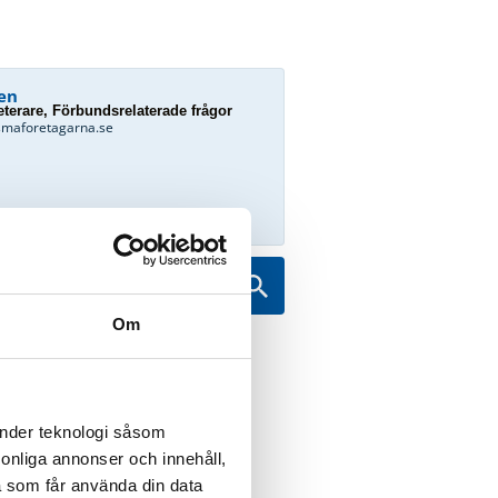
en
terare, Förbundsrelaterade frågor
smaforetagarna.se
Sök
Om
änder teknologi såsom
ment för forskning
rsonliga annonser och innehåll,
a som får använda din data