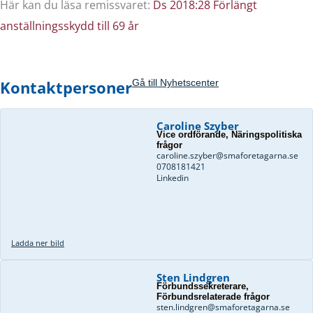
Här kan du läsa remissvaret:
Ds 2018:28 Förlängt
anställningsskydd till 69 år
Kontaktpersoner
Gå till Nyhetscenter
Caroline Szyber
Vice ordförande, Näringspolitiska
frågor
caroline.szyber@smaforetagarna.se
0708181421
Linkedin
Ladda ner bild
Sten Lindgren
Förbundssekreterare,
Förbundsrelaterade frågor
sten.lindgren@smaforetagarna.se