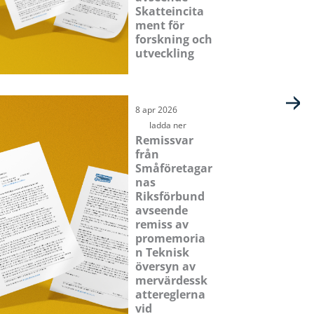
Skatteincita
ment för
forskning och
utveckling
8 apr 2026
ladda ner
Remissvar
från
Småföretagar
nas
Riksförbund
avseende
remiss av
promemoria
n Teknisk
översyn av
mervärdessk
attereglerna
vid