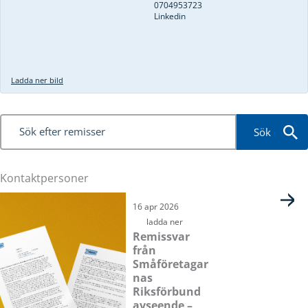
0704953723
Linkedin
Ladda ner bild
Sök
Kontaktpersoner
Sida
Sida
Sida
Sida
Sida
16 apr 2026
ladda ner
Remissvar
från
Småföretagar
nas
Riksförbund
avseende –