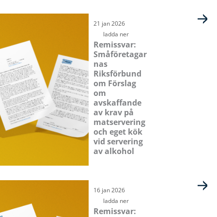
21 jan 2026
ladda ner
Remissvar:
Småföretagar
nas
Riksförbund
om Förslag
om
avskaffande
av krav på
matservering
och eget kök
vid servering
av alkohol
16 jan 2026
ladda ner
Remissvar: