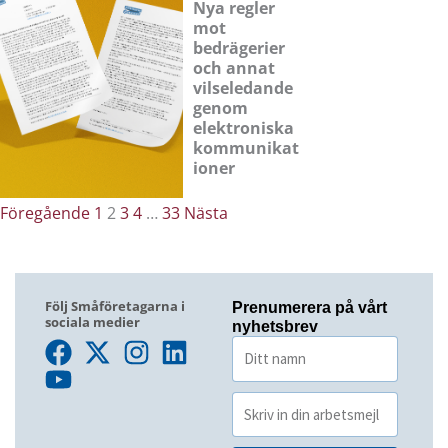
Nya regler
mot
bedrägerier
och annat
vilseledande
genom
elektroniska
kommunikat
ioner
Föregående
1
2
3
4
…
33
Nästa
Följ Småföretagarna i
Prenumerera på vårt
sociala medier
nyhetsbrev